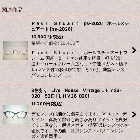
関連商品
Ｐａｕｌ Ｓｔｕａｒｔ ps-2026 ポールスチ
ュアート
[
ps-2026
]
16,800
円
(税込)
希望小売価格
:
29,400
円
Ｐａｕｌ Ｓｔｕａｒｔ ポールスチュアートフ
レーム 国産 βーチタン使用で軽量 幅広設計
逆ナイロールフレーム度なし・伊達メガネ・標準
1.5レンズ付のお値段です。その他、薄型レンズ・
パソコンレンズ・…
3色あり Live House Vintage ＬＨＶ26-
020 50口
[
ＬＨＶ26-020
]
11,000
円
(税込)
デモレンズは細かな傷等あります。 Vintage デ
ザイン 鼻あて部分も高さがありフィット感良好
です。度なし・伊達メガネ・標準1.5レンズ付のお
値段です。その他、薄型レンズ・パソコンレン
ズ・遠近両用…