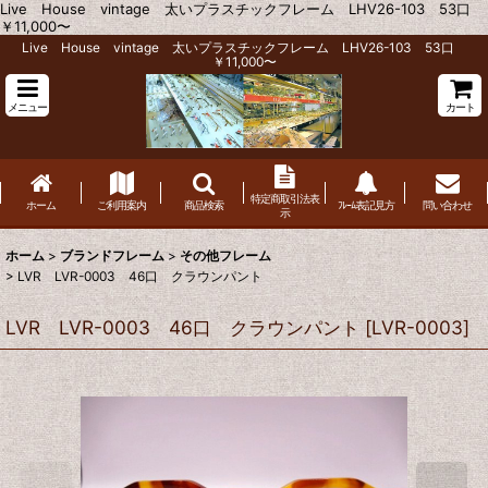
Live House vintage 太いプラスチックフレーム LHV26-103 53口
￥11,000〜
Live House vintage 太いプラスチックフレーム LHV26-103 53口
￥11,000〜
メニュー
カート
特定商取引法表
ホーム
ご利用案内
商品検索
ﾌﾚｰﾑ表記見方
問い合わせ
示
ホーム
>
ブランドフレーム
>
その他フレーム
>
LVR LVR-0003 46口 クラウンパント
LVR LVR-0003 46口 クラウンパント
[
LVR-0003
]