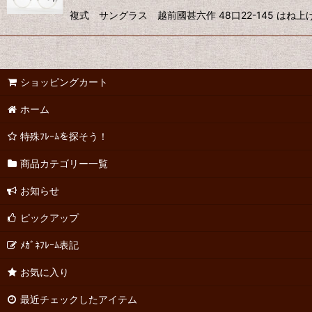
複式 サングラス 越前國甚六作 48口22-145 はね
ショッピングカート
ホーム
特殊ﾌﾚｰﾑを探そう！
商品カテゴリー一覧
お知らせ
ピックアップ
ﾒｶﾞﾈﾌﾚｰﾑ表記
お気に入り
最近チェックしたアイテム