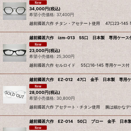
34,000
円
(税込)
希望小売価格
:
37,400
円
越前國甚六作 チタン・アセテート使用 47口23-145 
越前國甚六作 izm-013 55口 日本製 専用ケース付
23,000
円
(税込)
希望小売価格
:
25,300
円
越前國甚六作 セルロイド 55口16-145 専用ケース付
越前國甚六作 EZ-012 47口 金手 日本製 専用ケ
28,000
円
(税込)
希望小売価格
:
30,800
円
越前國甚六作 アセテート・チタン使用 腕は細かなデザイン
越前國甚六作 EZ-014 50口 ブロー 金手 日本製