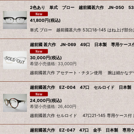
2色あり 単式 ブロー 越前國甚六作 JN-050 5
41,800
円
(税込)
単式 ブロー 越前國甚六作 53口18-145 はね上げ
越前國 甚六作 JN-069 49口 日本製 専用ケース付
30,000
円
(税込)
希望小売価格
:
33,000
円
越前國甚六作 アセテート・チタン使用 腕は細かなデザイン細
越前國甚六作 EZ-004 47口 セルロイド 日本製 
24,000
円
(税込)
希望小売価格
:
26,400
円
越前國甚六作 セルロイド 47口21-145 専用ケース付
越前國甚六作 EZ-047 47口 金手 日本製 専用ケ