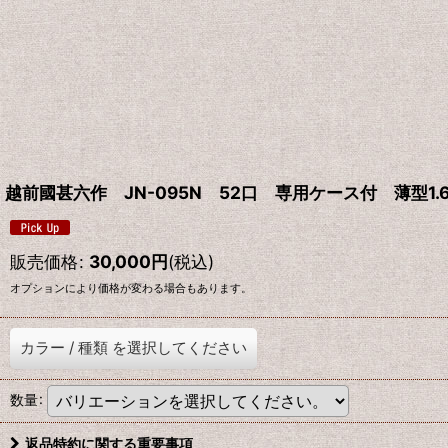
越前國甚六作 JN-095N 52口 専用ケース付 薄型1.
販売価格
:
30,000
円
(税込)
オプションにより価格が変わる場合もあります。
カラー
/
種類
を選択してください
数量
:
返品特約に関する重要事項