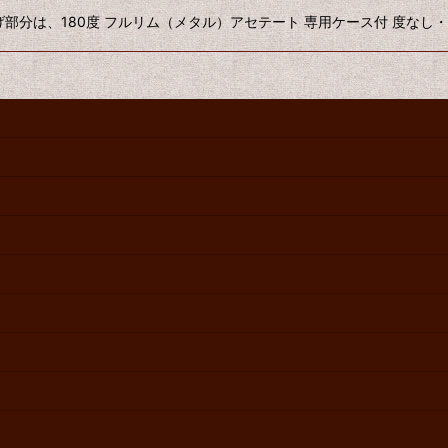
上げ部分は、180度 フルリム（メタル）アセテート 専用ケース付 度なし