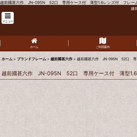
越前國甚六作 JN-095N 52口 専用ケース付 薄型1.6レンズ付 フレームの
越前
メニュー
ホーム
ご利用案内
ホーム
>
ブランドフレーム
>
越前國甚六作
>
越前國甚六作 JN-095N 52口 
越前國甚六作 JN-095N 52口 専用ケース付 薄型1.