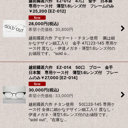
越前國甚六作 EZ-012 47口 金手 日本製
専用ケース付 薄型1.6レンズ付 フレームのみ
￥25,200
[
EZ-012
]
28,000
円
(税込)
希望小売価格
:
30,800
円
越前國甚六作 アセテート・チタン使用 腕は細
かなデザイン細工入り 金手 47口23-145 専用ケ
ース付 度なし・伊達メガネ・薄型1.6レンズ付の
お値段です。 ”sold o…
越前國甚六作 EZ-014 50口 ブロー 金手
日本製 専用ケース付 薄型1.6レンズ付 フレー
ムのみ￥27,000
[
EZ-014
]
30,000
円
(税込)
希望小売価格
:
33,000
円
越前國甚六作 チタン使用 50口23-145 専用ケ
ース付 全体に細かなデザイン細工入り 度なし・
伊達メガネ・薄型1.6レンズ付のお値段です。
”sold out”、”在庫な…