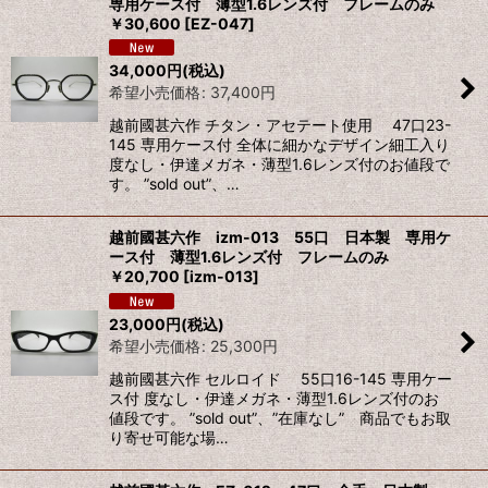
専用ケース付 薄型1.6レンズ付 フレームのみ
￥30,600
[
EZ-047
]
34,000
円
(税込)
希望小売価格
:
37,400
円
越前國甚六作 チタン・アセテート使用 47口23-
145 専用ケース付 全体に細かなデザイン細工入り
度なし・伊達メガネ・薄型1.6レンズ付のお値段で
す。 ”sold out”、…
越前國甚六作 izm-013 55口 日本製 専用ケ
ース付 薄型1.6レンズ付 フレームのみ
￥20,700
[
izm-013
]
23,000
円
(税込)
希望小売価格
:
25,300
円
越前國甚六作 セルロイド 55口16-145 専用ケー
ス付 度なし・伊達メガネ・薄型1.6レンズ付のお
値段です。 ”sold out”、”在庫なし” 商品でもお取
り寄せ可能な場…