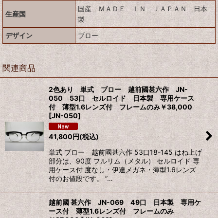
国産 ＭＡＤＥ ＩＮ ＪＡＰＡＮ 日本
生産国
製
デザイン
ブロー
関連商品
2色あり 単式 ブロー 越前國甚六作 JN-
050 53口 セルロイド 日本製 専用ケース
付 薄型1.6レンズ付 フレームのみ￥38,000
[
JN-050
]
41,800
円
(税込)
単式 ブロー 越前國甚六作 53口18-145 はね上げ
部分は、90度 フルリム（メタル） セルロイド 専
用ケース付 度なし・伊達メガネ・薄型1.6レンズ
付のお値段です。 ”…
越前國 甚六作 JN-069 49口 日本製 専用ケ
ース付 薄型1.6レンズ付 フレームのみ