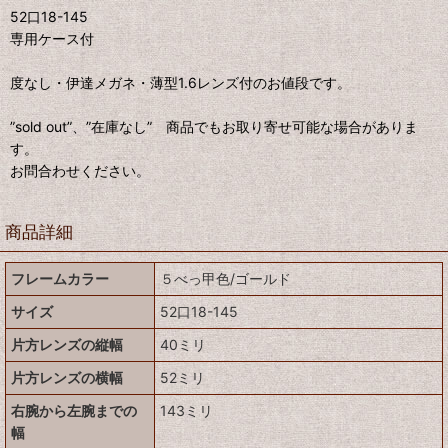
52口18-145
専用ケース付
度なし・伊達メガネ・薄型1.6レンズ付のお値段です。
”sold out”、”在庫なし” 商品でもお取り寄せ可能な場合がありま
す。
お問合わせください。
商品詳細
フレームカラー
５べっ甲色/ゴールド
サイズ
52口18-145
片方レンズの縦幅
40ミリ
片方レンズの横幅
52ミリ
右腕から左腕までの
143ミリ
幅