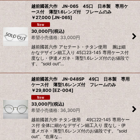
越前國甚六作 JN-065 45口 日本製 専用ケ
ース付 薄型1.6レンズ付 フレームのみ
￥27,000
[
JN-065
]
30,000
円
(税込)
希望小売価格
:
33,000
円
越前國甚六作 アセテート・チタン使用 腕は細
かなデザイン細工入り 45口23-145 専用ケース付
度なし・伊達メガネ・薄型1.6レンズ付のお値段で
す。 ”sold out”…
越前國甚六作 JN-048SP 49口 日本製 専用
ケース付 薄型1.6レンズ付 フレームのみ
￥29,800
[
EZ-004
]
33,000
円
(税込)
希望小売価格
:
36,300
円
越前國甚六作 チタン使用 49口22-145 専用ケー
ス付 全体に細かなデザイン細工入り 度なし・伊
達メガネ・薄型1.6レンズ付のお値段です。 ”sold
out”、”在庫な…