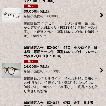
￥27,000
[
JN-069
]
30,000
円
(税込)
希望小売価格
:
33,000
円
越前國甚六作 アセテート・チタン使用 腕は細
かなデザイン細工入り 49口23-145 専用ケース付
度なし・伊達メガネ・薄型1.6レンズ付のお値段で
す。 ”sold out”…
越前國甚六作 EZ-004 47口 セルロイド 日
本製 専用ケース付 薄型1.6レンズ付 フレーム
のみ￥21,600
[
EZ-004
]
24,000
円
(税込)
希望小売価格
:
26,400
円
越前國甚六作 セルロイド 47口21-145 専用ケー
ス付 度なし・伊達メガネ・薄型1.6レンズ付のお
値段です。 ”sold out”、”在庫なし” 商品でもお取
り寄せ可能な場…
越前國甚六作 EZ-047 47口 金手 日本製