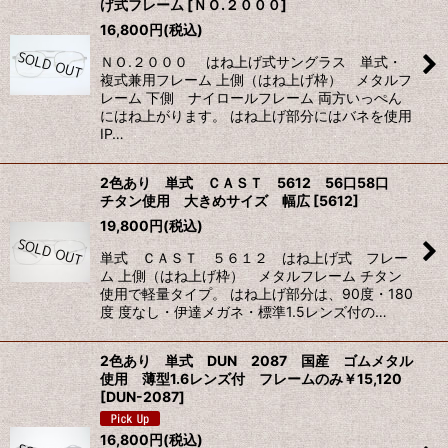
げ式フレーム
[
ＮＯ.２０００
]
16,800
円
(税込)
ＮＯ.２０００ はね上げ式サングラス 単式・
複式兼用フレーム 上側（はね上げ枠） メタルフ
レーム 下側 ナイロールフレーム 両方いっぺん
にはね上がります。 はね上げ部分にはバネを使用
IP…
2色あり 単式 ＣＡＳＴ 5612 56口58口
チタン使用 大きめサイズ 幅広
[
5612
]
19,800
円
(税込)
単式 ＣＡＳＴ ５６１２ はね上げ式 フレー
ム 上側（はね上げ枠） メタルフレーム チタン
使用で軽量タイプ。 はね上げ部分は、90度・180
度 度なし・伊達メガネ・標準1.5レンズ付の…
2色あり 単式 DUN 2087 国産 ゴムメタル
使用 薄型1.6レンズ付 フレームのみ￥15,120
[
DUN-2087
]
16,800
円
(税込)