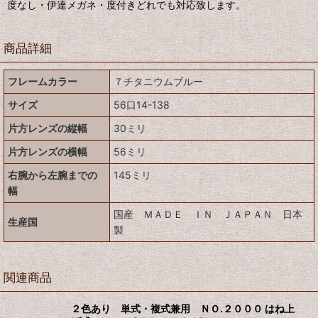
度なし・伊達メガネ・度付きどれでも対応致します。
商品詳細
フレームカラー
７チタニウムブルー
サイズ
56口14-138
片方レンズの縦幅
30ミリ
片方レンズの横幅
56ミリ
右腕から左腕までの
145ミリ
幅
国産 ＭＡＤＥ ＩＮ ＪＡＰＡＮ 日本
生産国
製
関連商品
２色あり 単式・複式兼用 ＮＯ.２０００ はね上