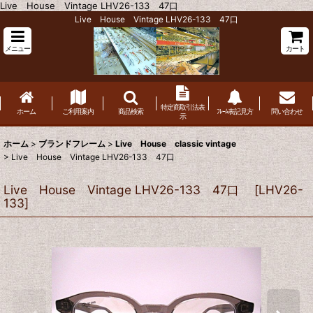
Live House Vintage LHV26-133 47口
Live House Vintage LHV26-133 47口
メニュー
カート
特定商取引法表
ホーム
ご利用案内
商品検索
ﾌﾚｰﾑ表記見方
問い合わせ
示
ホーム
>
ブランドフレーム
>
Live House classic vintage
>
Live House Vintage LHV26-133 47口
Live House Vintage LHV26-133 47口
[
LHV26-
133
]