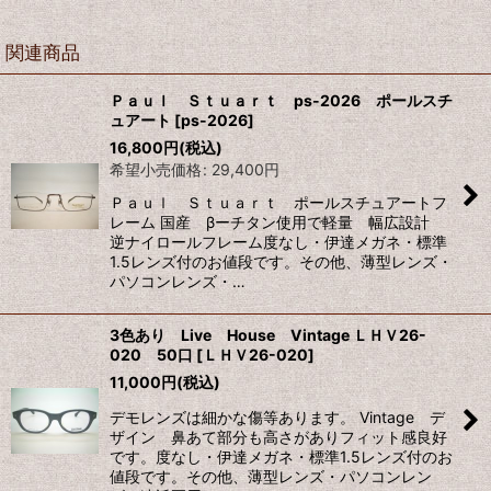
関連商品
Ｐａｕｌ Ｓｔｕａｒｔ ps-2026 ポールスチ
ュアート
[
ps-2026
]
16,800
円
(税込)
希望小売価格
:
29,400
円
Ｐａｕｌ Ｓｔｕａｒｔ ポールスチュアートフ
レーム 国産 βーチタン使用で軽量 幅広設計
逆ナイロールフレーム度なし・伊達メガネ・標準
1.5レンズ付のお値段です。その他、薄型レンズ・
パソコンレンズ・…
3色あり Live House Vintage ＬＨＶ26-
020 50口
[
ＬＨＶ26-020
]
11,000
円
(税込)
デモレンズは細かな傷等あります。 Vintage デ
ザイン 鼻あて部分も高さがありフィット感良好
です。度なし・伊達メガネ・標準1.5レンズ付のお
値段です。その他、薄型レンズ・パソコンレン