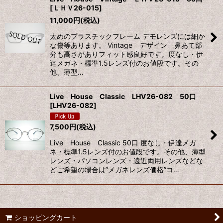
[
ＬＨＶ26-015
]
11,000
円
(税込)
太めのプラスチックフレーム デモレンズには細か
な傷等あります。 Vintage デザイン 鼻あて部
分も高さがありフィット感良好です。度なし・伊
達メガネ・標準1.5レンズ付のお値段です。その
他、薄型…
Live House Classic LHV26-082 50口
[
LHV26-082
]
7,500
円
(税込)
Live House Classic 50口 度なし・伊達メガ
ネ・標準1.5レンズ付のお値段です。その他、薄型
レンズ・パソコンレンズ・遠近両用レンズなどな
どご希望の場合は”メガネレンズ価格”コ…
ショッピングカート