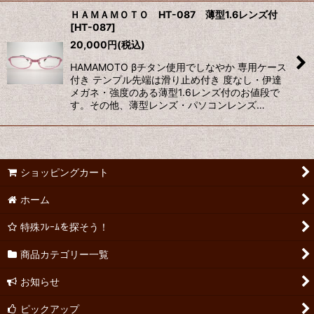
ＨＡＭＡＭＯＴＯ HT-087 薄型1.6レンズ付
[
HT-087
]
20,000
円
(税込)
HAMAMOTO βチタン使用でしなやか 専用ケース
付き テンプル先端は滑り止め付き 度なし・伊達
メガネ・強度のある薄型1.6レンズ付のお値段で
す。その他、薄型レンズ・パソコンレンズ…
ショッピングカート
ホーム
特殊ﾌﾚｰﾑを探そう！
商品カテゴリー一覧
お知らせ
ピックアップ