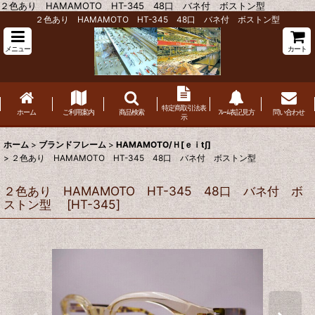
２色あり HAMAMOTO HT-345 48口 バネ付 ボストン型
２色あり HAMAMOTO HT-345 48口 バネ付 ボストン型
メニュー
カート
特定商取引法表
ホーム
ご利用案内
商品検索
ﾌﾚｰﾑ表記見方
問い合わせ
示
ホーム
>
ブランドフレーム
>
HAMAMOTO/Ｈ[ｅｉt∫]
>
２色あり HAMAMOTO HT-345 48口 バネ付 ボストン型
２色あり HAMAMOTO HT-345 48口 バネ付 ボ
ストン型
[
HT-345
]