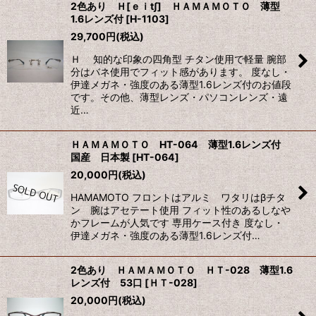
2色あり Ｈ[ｅｉt∫] ＨＡＭＡＭＯＴＯ 薄型
1.6レンズ付
[
H-1103
]
29,700
円
(税込)
Ｈ 知的な印象の四角型 チタン使用で軽量 腕部
分はバネ使用でフィット感があります。 度なし・
伊達メガネ・強度のある薄型1.6レンズ付のお値段
です。その他、薄型レンズ・パソコンレンズ・遠
近…
ＨＡＭＡＭＯＴＯ HT-064 薄型1.6レンズ付
国産 日本製
[
HT-064
]
20,000
円
(税込)
HAMAMOTO フロントはアルミ ワタリはβチタ
ン 腕はアセテート使用 フィット性のあるしなや
かフレームが人気です 専用ケース付き 度なし・
伊達メガネ・強度のある薄型1.6レンズ付…
2色あり ＨＡＭＡＭＯＴＯ ＨＴ-028 薄型1.6
レンズ付 53口
[
ＨＴ-028
]
20,000
円
(税込)