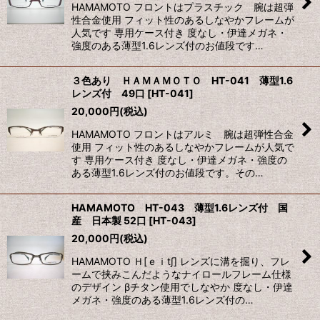
HAMAMOTO フロントはプラスチック 腕は超弾
性合金使用 フィット性のあるしなやかフレームが
人気です 専用ケース付き 度なし・伊達メガネ・
強度のある薄型1.6レンズ付のお値段です…
３色あり ＨＡＭＡＭＯＴＯ HT-041 薄型1.6
レンズ付 49口
[
HT-041
]
20,000
円
(税込)
HAMAMOTO フロントはアルミ 腕は超弾性合金
使用 フィット性のあるしなやかフレームが人気で
す 専用ケース付き 度なし・伊達メガネ・強度の
ある薄型1.6レンズ付のお値段です。その…
HAMAMOTO HT-043 薄型1.6レンズ付 国
産 日本製 52口
[
HT-043
]
20,000
円
(税込)
HAMAMOTO Ｈ[ｅｉt∫] レンズに溝を掘り、フレ
ームで挟みこんだようなナイロールフレーム仕様
のデザイン βチタン使用でしなやか 度なし・伊達
メガネ・強度のある薄型1.6レンズ付の…