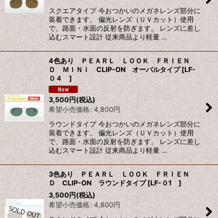
スクエアタイプ 今おつかいのメガネレンズ部分に
装着できます。 偏光レンズ（ＵＶカット）使用
で、路面・水面の反射を防ぎます。 レンズに差し
込むスマート設計 従来商品より軽量 …
4色あり ＰＥＡＲＬ ＬＯＯＫ ＦＲＩＥＮ
Ｄ ＭＩＮＩ CLIP-ON オーバルタイプ
[
LF-
０４
]
3,500
円
(税込)
希望小売価格
:
4,800
円
ラウンドタイプ 今おつかいのメガネレンズ部分に
装着できます。 偏光レンズ（ＵＶカット）使用
で、路面・水面の反射を防ぎます。 レンズに差し
込むスマート設計 従来商品より軽量 …
3色あり ＰＥＡＲＬ ＬＯＯＫ ＦＲＩＥＮ
Ｄ CLIP-ON ラウンドタイプ
[
LF-０1
]
3,500
円
(税込)
希望小売価格
:
4,800
円