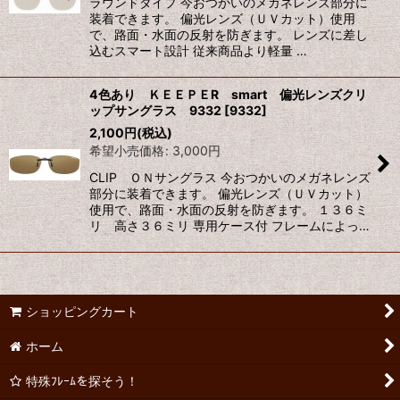
ラウンドタイプ 今おつかいのメガネレンズ部分に
装着できます。 偏光レンズ（ＵＶカット）使用
で、路面・水面の反射を防ぎます。 レンズに差し
込むスマート設計 従来商品より軽量 …
4色あり ＫＥＥＰＥR smart 偏光レンズクリ
ップサングラス 9332
[
9332
]
2,100
円
(税込)
希望小売価格
:
3,000
円
CLIP ＯＮサングラス 今おつかいのメガネレンズ
部分に装着できます。 偏光レンズ（ＵＶカット）
使用で、路面・水面の反射を防ぎます。 １３６ミ
リ 高さ３６ミリ 専用ケース付 フレームによっ…
ショッピングカート
ホーム
特殊ﾌﾚｰﾑを探そう！