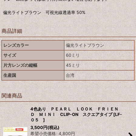
偏光ライトブラウン 可視光線透過率 50%
商品詳細
レンズカラー
偏光ライトブラウン
サイズ
60ミリ
片方レンズの縦幅
45ミリ
生産国
台湾
関連商品
4色あり ＰＥＡＲＬ ＬＯＯＫ ＦＲＩＥＮ
Ｄ ＭＩＮＩ CLIP-ON スクエアタイプ
[
LF-
０５
]
3,500
円
(税込)
希望小売価格
:
4,800
円