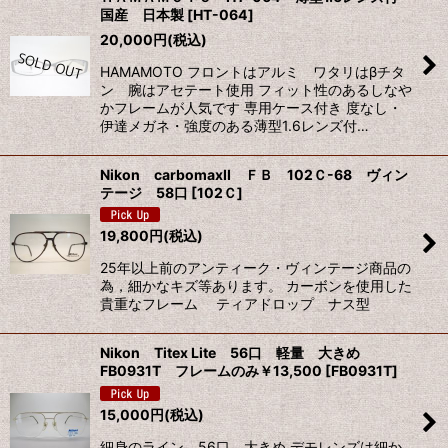
国産 日本製
[
HT-064
]
20,000
円
(税込)
HAMAMOTO フロントはアルミ ワタリはβチタ
ン 腕はアセテート使用 フィット性のあるしなや
かフレームが人気です 専用ケース付き 度なし・
伊達メガネ・強度のある薄型1.6レンズ付…
Nikon carbomaxII ＦＢ 102Ｃ-68 ヴィン
テージ 58口
[
102Ｃ
]
19,800
円
(税込)
25年以上前のアンティーク・ヴィンテージ商品の
為，細かなキズ等あります。 カーボンを使用した
貴重なフレーム ティアドロップ ナス型
Nikon Titex Lite 56口 軽量 大きめ
FB0931T フレームのみ￥13,500
[
FB0931T
]
15,000
円
(税込)
細身のライン 56口 大きめ デモレンズは細か