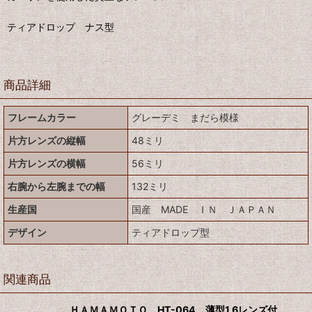
ティアドロップ ナス型
商品詳細
フレームカラー
グレーデミ まだら模様
片方レンズの縦幅
48ミリ
片方レンズの横幅
56ミリ
右腕から左腕までの幅
132ミリ
生産国
国産 MADE ＩＮ ＪＡＰＡＮ
デザイン
ティアドロップ型
関連商品
ＨＡＭＡＭＯＴＯ HT-064 薄型1.6レンズ付