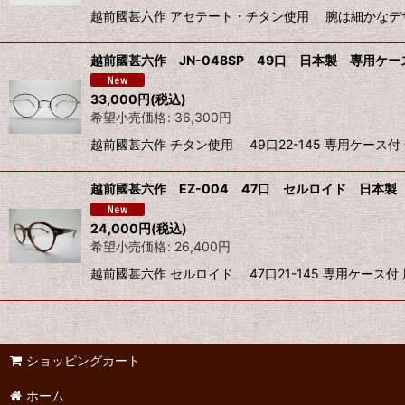
越前國甚六作 アセテート・チタン使用 腕は細かなデザイン細
越前國甚六作 JN-048SP 49口 日本製 専用ケー
33,000
円
(税込)
希望小売価格
:
36,300
円
越前國甚六作 チタン使用 49口22-145 専用ケース付
越前國甚六作 EZ-004 47口 セルロイド 日本製 
24,000
円
(税込)
希望小売価格
:
26,400
円
越前國甚六作 セルロイド 47口21-145 専用ケース付
ショッピングカート
ホーム