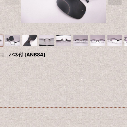
4口 バネ付
[
ANB84
]