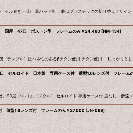
セル巻き 一山 鼻パッド無し 腕はプラスチックの切り替えデザイン 
 国産 47口 ボストン型 フレームのみ￥24,480
[
NM-134
]
テンプル）はバネ性のあるβチタン使用 チタン使用 しっかりとした作り 
3口 セルロイド 日本製 専用ケース付 薄型1.6レンズ付 フレームのみ
部分は、90度 フルリム（メタル） セルロイド 専用ケース付 度なし・伊達メ
 薄型1.6レンズ付 フレームのみ￥27,000
[
JN-069
]