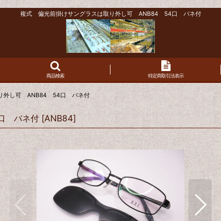
複式 偏光前掛けサングラスは取り外し可 ANB84 54口 バネ付
商品検索
特定商取引法表示
外し可 ANB84 54口 バネ付
口 バネ付
[
ANB84
]