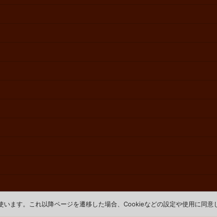
を使います。これ以降ページを遷移した場合、Cookieなどの設定や使用に同
Powered by
おちゃのこネット