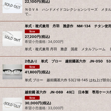
22,100
円
(税込)
ＮＯＶＡ ハンドメイドコレクションシリーズ メタル 
で…
単式・複式兼用 丹羽 雅彦作 NM-134 チタン使用
27,200
円
(税込)
希望小売価格
:
34,000
円
単式・複式兼用 丹羽 雅彦 国産 メタルフレーム 腕（
2色あり 単式 ブロー 越前國甚六作 JN-050 5
41,800
円
(税込)
単式 ブロー 越前國甚六作 53口18-145 はね上げ
越前國 甚六作 JN-069 49口 日本製 専用ケース付
30,000
円
(税込)
希望小売価格
:
33,000
円