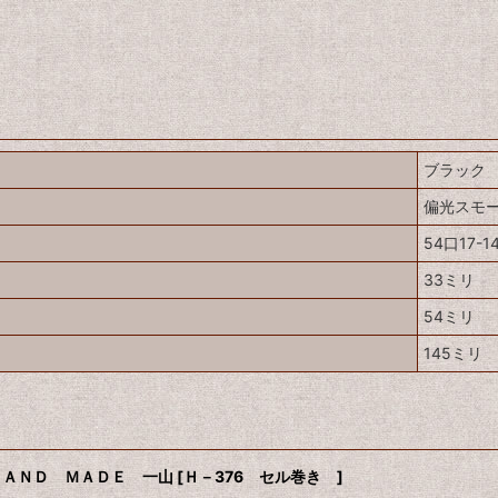
ブラック
偏光スモ
54口17-1
33ミリ
54ミリ
145ミリ
ＨＡＮＤ ＭＡＤＥ 一山
[
Ｈ－376 セル巻き
]