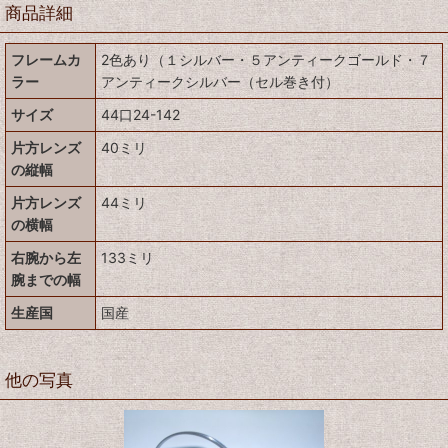
商品詳細
フレームカ
2色あり（１シルバー・５アンティークゴールド・７
ラー
アンティークシルバー（セル巻き付）
サイズ
44口24-142
片方レンズ
40ミリ
の縦幅
片方レンズ
44ミリ
の横幅
右腕から左
133ミリ
腕までの幅
生産国
国産
他の写真