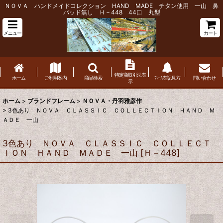
ＮＯＶＡ ハンドメイドコレクション HAND MADE チタン使用 一山 鼻
パッド無し Ｈ－448 44口 丸型
メニュー
カート
特定商取引法表
ホーム
ご利用案内
商品検索
ﾌﾚｰﾑ表記見方
問い合わせ
示
ホーム
>
ブランドフレーム
>
ＮＯＶＡ・丹羽雅彦作
>
3色あり ＮＯＶＡ ＣＬＡＳＳＩＣ ＣＯＬＬＥＣＴＩＯＮ ＨＡＮＤ Ｍ
ＡＤＥ 一山
3色あり ＮＯＶＡ ＣＬＡＳＳＩＣ ＣＯＬＬＥＣＴ
ＩＯＮ ＨＡＮＤ ＭＡＤＥ 一山
[
Ｈ－448
]