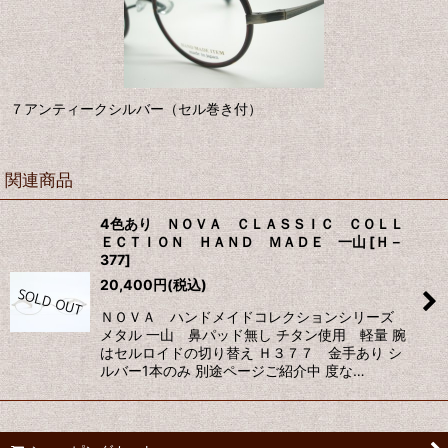
７アンティークシルバー（セル巻き付）
関連商品
4色あり ＮＯＶＡ ＣＬＡＳＳＩＣ ＣＯＬＬ
ＥＣＴＩＯＮ ＨＡＮＤ ＭＡＤＥ 一山
[
Ｈ－
377
]
20,400
円
(税込)
ＮＯＶＡ ハンドメイドコレクションシリーズ
メタル 一山 鼻パッド無し チタン使用 軽量 腕
はセルロイドの切り替え Ｈ３７７ 金手あり シ
ルバー1本のみ 別途ページご紹介中 度な…