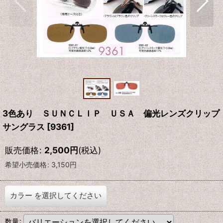
3色あり ＳＵＮＣＬＩＰ ＵＳＡ 偏光レンズクリップ
サングラス
[
9361
]
販売価格
:
2,500
円
(税込)
希望小売価格
:
3,150
円
カラー
を選択してください
数量
: