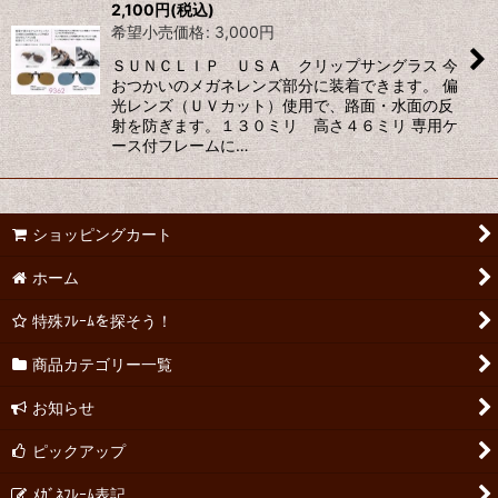
2,100
円
(税込)
希望小売価格
:
3,000
円
ＳＵＮＣＬＩＰ ＵＳＡ クリップサングラス 今
おつかいのメガネレンズ部分に装着できます。 偏
光レンズ（ＵＶカット）使用で、路面・水面の反
射を防ぎます。１３０ミリ 高さ４６ミリ 専用ケ
ース付フレームに…
ショッピングカート
ホーム
特殊ﾌﾚｰﾑを探そう！
商品カテゴリー一覧
お知らせ
ピックアップ
ﾒｶﾞﾈﾌﾚｰﾑ表記