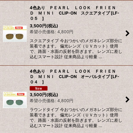
4色あり ＰＥＡＲＬ ＬＯＯＫ ＦＲＩＥＮ
Ｄ ＭＩＮＩ CLIP-ON スクエアタイプ
[
LF-
０５
]
3,500
円
(税込)
希望小売価格
:
4,800
円
スクエアタイプ 今おつかいのメガネレンズ部分に
装着できます。 偏光レンズ（ＵＶカット）使用
で、路面・水面の反射を防ぎます。 レンズに差し
込むスマート設計 従来商品より軽量 …
4色あり ＰＥＡＲＬ ＬＯＯＫ ＦＲＩＥＮ
Ｄ ＭＩＮＩ CLIP-ON オーバルタイプ
[
LF-
０４
]
3,500
円
(税込)
希望小売価格
:
4,800
円
ラウンドタイプ 今おつかいのメガネレンズ部分に
装着できます。 偏光レンズ（ＵＶカット）使用
で、路面・水面の反射を防ぎます。 レンズに差し
込むスマート設計 従来商品より軽量 …