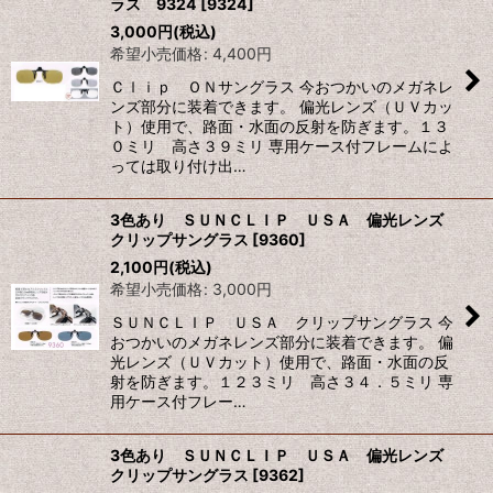
ラス 9324
[
9324
]
3,000
円
(税込)
希望小売価格
:
4,400
円
Ｃｌｉｐ ＯＮサングラス 今おつかいのメガネレ
ンズ部分に装着できます。 偏光レンズ（ＵＶカッ
ト）使用で、路面・水面の反射を防ぎます。１３
０ミリ 高さ３９ミリ 専用ケース付フレームによ
っては取り付け出…
3色あり ＳＵＮＣＬＩＰ ＵＳＡ 偏光レンズ
クリップサングラス
[
9360
]
2,100
円
(税込)
希望小売価格
:
3,000
円
ＳＵＮＣＬＩＰ ＵＳＡ クリップサングラス 今
おつかいのメガネレンズ部分に装着できます。 偏
光レンズ（ＵＶカット）使用で、路面・水面の反
射を防ぎます。１２３ミリ 高さ３４．５ミリ 専
用ケース付フレー…
3色あり ＳＵＮＣＬＩＰ ＵＳＡ 偏光レンズ
クリップサングラス
[
9362
]