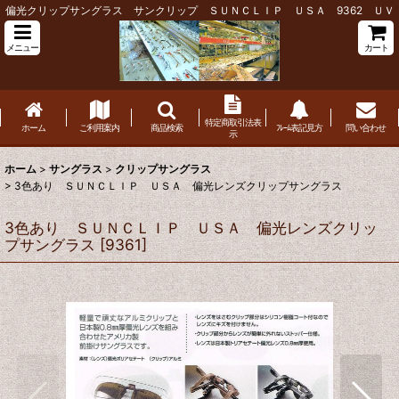
偏光クリップサングラス サンクリップ ＳＵＮＣＬＩＰ ＵＳＡ 9362 ＵＶ
メニュー
カート
特定商取引法表
ホーム
ご利用案内
商品検索
ﾌﾚｰﾑ表記見方
問い合わせ
示
ホーム
>
サングラス
>
クリップサングラス
>
3色あり ＳＵＮＣＬＩＰ ＵＳＡ 偏光レンズクリップサングラス
3色あり ＳＵＮＣＬＩＰ ＵＳＡ 偏光レンズクリッ
プサングラス
[
9361
]