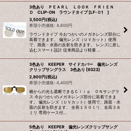
3色あり ＰＥＡＲＬ ＬＯＯＫ ＦＲＩＥＮ
Ｄ CLIP-ON ラウンドタイプ
[
LF-０1
]
3,500
円
(税込)
希望小売価格
:
4,800
円
ラウンドタイプ 今おつかいのメガネレンズ部分に
装着できます。 偏光レンズ（ＵＶカット）使用
で、路面・水面の反射を防ぎます。 レンズに差し
込むスマート設計 従来商品より軽量 …
3色あり KEEPER サイドカバー 偏光レンズ
クリップサングラス 3色あり
[
9323
]
2,800
円
(税込)
希望小売価格
:
4,400
円
横からの光も遮断できるＣｌｉｐ ＯＮサングラ
ス 今おつかいのメガネレンズ部分に装着できま
す。 偏光レンズ（ＵＶカット）使用で、路面・水
面の反射を防ぎます。 全長１５０ミリ、全高３８
ミリ 専用ケース付…
5色あり KEEPER 偏光レンズクリップサング