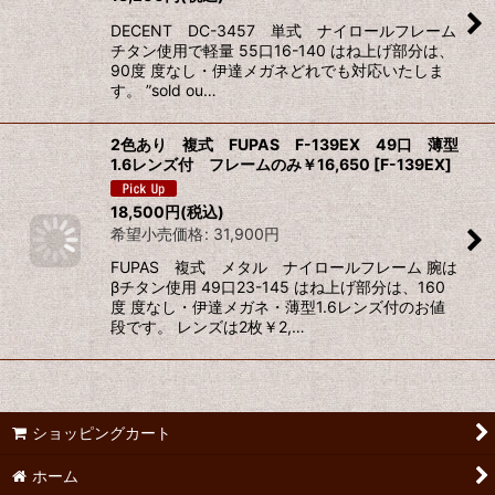
DECENT DC-3457 単式 ナイロールフレーム
チタン使用で軽量 55口16-140 はね上げ部分は、
90度 度なし・伊達メガネどれでも対応いたしま
す。 ”sold ou…
2色あり 複式 FUPAS F-139EX 49口 薄型
1.6レンズ付 フレームのみ￥16,650
[
F-139EX
]
18,500
円
(税込)
希望小売価格
:
31,900
円
FUPAS 複式 メタル ナイロールフレーム 腕は
βチタン使用 49口23-145 はね上げ部分は、160
度 度なし・伊達メガネ・薄型1.6レンズ付のお値
段です。 レンズは2枚￥2,…
ショッピングカート
ホーム