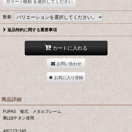
カラー
/
種類
を選択してください
数量
:
返品特約に関する重要事項
カートに入れる
お問い合わせ
お気に入り登録
商品詳細
FUPAS 複式 メタルフレーム
腕はβチタン使用
46口23-145