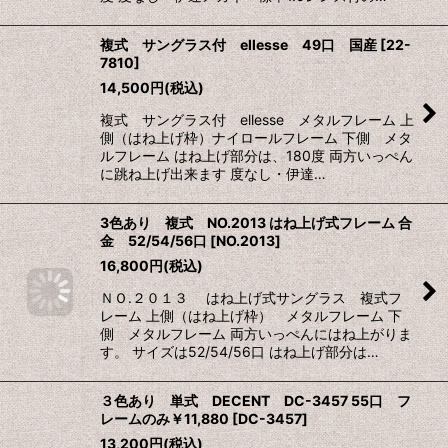
複式 サングラス付 ellesse 49口 国産
[
22-
7810
]
14,500
円
(税込)
複式 サングラス付 ellesse メタルフレーム 上
側（はね上げ枠）ナイロールフレーム 下側 メタ
ルフレーム はね上げ部分は、180度 両方いっぺん
に跳ね上げ出来ます 度なし・伊達…
3色あり 複式 NO.2013 はね上げ式フレーム 合
金 52/54/56口
[
NO.2013
]
16,800
円
(税込)
ＮＯ.２０１３ はね上げ式サングラス 複式フ
レーム 上側（はね上げ枠） メタルフレーム 下
側 メタルフレーム 両方いっぺんにはね上がりま
す。 サイズは52/54/56口 はね上げ部分は…
３色あり 単式 DECENT DC-3457 55口 フ
レームのみ￥11,880
[
DC-3457
]
13,200
円
(税込)