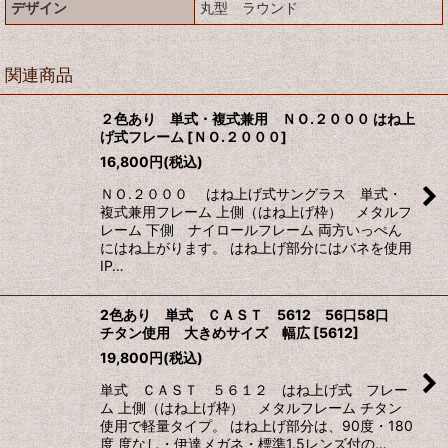
デザイン
丸型 ラウンド
関連商品
２色あり 単式・複式兼用 ＮＯ.２０００ はね上
げ式フレーム
[
ＮＯ.２０００
]
16,800
円
(税込)
ＮＯ.２０００ はね上げ式サングラス 単式・
複式兼用フレーム 上側（はね上げ枠） メタルフ
レーム 下側 ナイロールフレーム 両方いっぺん
にはね上がります。 はね上げ部分にはバネを使用
IP…
2色あり 単式 ＣＡＳＴ 5612 56口58口
チタン使用 大きめサイズ 幅広
[
5612
]
19,800
円
(税込)
単式 ＣＡＳＴ ５６１２ はね上げ式 フレー
ム 上側（はね上げ枠） メタルフレーム チタン
使用で軽量タイプ。 はね上げ部分は、90度・180
度 度なし・伊達メガネ・標準1.5レンズ付の…