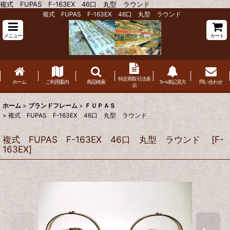
複式 FUPAS F-163EX 46口 丸型 ラウンド
複式 FUPAS F-163EX 46口 丸型 ラウンド
メニュー
カート
特定商取引法表
ホーム
ご利用案内
商品検索
ﾌﾚｰﾑ表記見方
問い合わせ
示
ホーム
>
ブランドフレーム
>
ＦＵＰＡＳ
>
複式 FUPAS F-163EX 46口 丸型 ラウンド
複式 FUPAS F-163EX 46口 丸型 ラウンド
[
F-
163EX
]