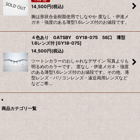
14,500
円
(税込)
絞り込む
腕は形状合金樹脂使用でしなやか 度なし・伊達メ
ガネ・強度のある薄型1.6レンズ付のお値段です。
４色あり GATSBY GY18-075 56口 薄型
1.6レンズ付
[
GY18-075
]
14,500
円
(税込)
ツートンカラーのおしゃれなデザイン 写真よりも
明るめのカラーです。 度なし・伊達メガネ・強度
のある薄型1.6レンズ付のお値段です。その他、薄
型レンズ・パソコンレンズ・遠近両用レンズなど
などご希…
商品カテゴリ一覧