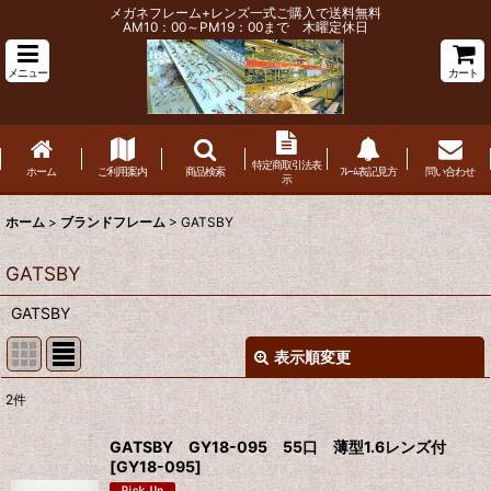
メガネフレーム+レンズ一式ご購入で送料無料
AM10：00～PM19：00まで 木曜定休日
メニュー
カート
特定商取引法表
ホーム
ご利用案内
商品検索
ﾌﾚｰﾑ表記見方
問い合わせ
示
ホーム
>
ブランドフレーム
>
GATSBY
GATSBY
GATSBY
表示順変更
閉じる
2
件
表示数
:
GATSBY GY18-095 55口 薄型1.6レンズ付
[
GY18-095
]
並び順
: