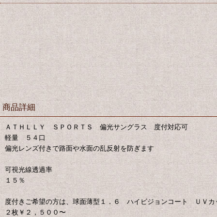
商品詳細
ＡＴＨＬＬＹ ＳＰＯＲＴＳ 偏光サングラス 度付対応可
軽量 ５４口
偏光レンズ付きで路面や水面の乱反射を防ぎます
可視光線透過率
１５％
度付きご希望の方は、球面薄型１．６ ハイビジョンコート ＵＶカ
２枚￥２，５００〜