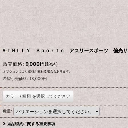
ＡＴＨＬＬＹ Ｓｐｏｒｔｓ アスリースポーツ 偏光サ
販売価格
:
9,000
円
(税込)
オプションにより価格が変わる場合もあります。
希望小売価格
:
18,000
円
カラー
/
種類
を選択してください
数量
:
返品特約に関する重要事項