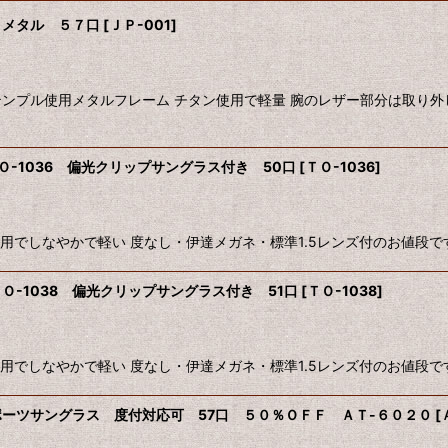
 メタル ５７口
[
ＪＰ-001
]
プル使用メタルフレーム チタン使用で軽量 腕のレザー部分は取り外し可
-1036 偏光クリップサングラス付き 50口
[
ＴＯ-1036
]
用でしなやかで軽い 度なし・伊達メガネ・標準1.5レンズ付のお値段で
-1038 偏光クリップサングラス付き 51口
[
ＴＯ-1038
]
用でしなやかで軽い 度なし・伊達メガネ・標準1.5レンズ付のお値段で
ーツサングラス 度付対応可 57口 ５０％ＯＦＦ ＡＴ-６０２０
[