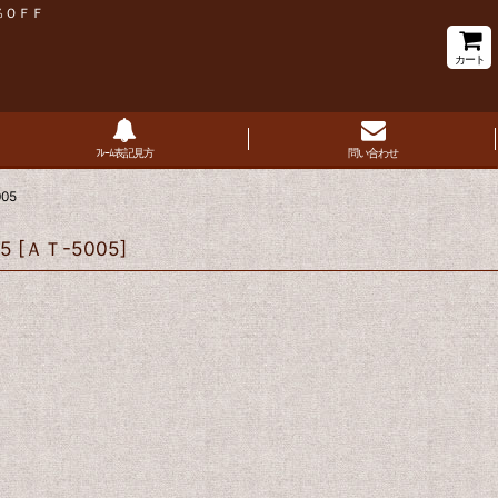
％ＯＦＦ
カート
ﾌﾚｰﾑ表記見方
問い合わせ
05
5
[
ＡＴ-5005
]