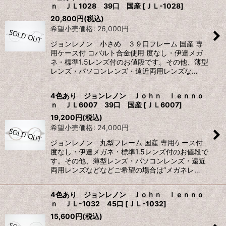
ｎ ＪＬ1028 39口 国産
[
ＪＬ-1028
]
20,800
円
(税込)
希望小売価格
:
26,000
円
ジョンレノン 小さめ ３９口フレーム 国産 専
用ケース付 コバルト合金使用 度なし・伊達メガ
ネ・標準1.5レンズ付のお値段です。その他、薄型
レンズ・パソコンレンズ・遠近両用レンズな…
4色あり ジョンレノン Ｊｏｈｎ ｌｅｎｎｏ
ｎ ＪＬ6007 39口 国産
[
ＪＬ6007
]
19,200
円
(税込)
希望小売価格
:
24,000
円
ジョンレノン 丸型フレーム 国産 専用ケース付
度なし・伊達メガネ・標準1.5レンズ付のお値段で
す。その他、薄型レンズ・パソコンレンズ・遠近
両用レンズなどなどご希望の場合は”メガネレ…
4色あり ジョンレノン Ｊｏｈｎ ｌｅｎｎｏ
ｎ ＪＬ-1032 45口
[
ＪＬ-1032
]
15,600
円
(税込)