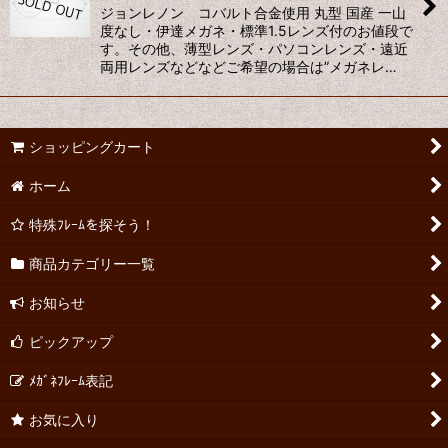
ジョンレノン コバルト合金使用 丸型 国産 一山
度なし・伊達メガネ・標準1.5レンズ付のお値段で
す。その他、薄型レンズ・パソコンレンズ・遠近
両用レンズなどなどご希望の場合は”メガネレ…
ショッピングカート
ホーム
特殊ﾌﾚｰﾑを探そう！
商品カテゴリー一覧
お知らせ
ピックアップ
ﾒｶﾞﾈﾌﾚｰﾑ表記
お気に入り