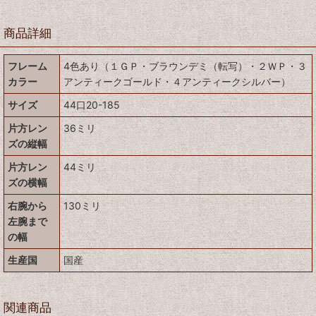
商品詳細
フレーム
4色あり（１ＧＰ・ブラウンデミ（転写）・２ＷＰ・３
カラー
アンティークゴールド・４アンティークシルバー）
サイズ
44口20-185
片方レン
36ミリ
ズの縦幅
片方レン
44ミリ
ズの横幅
右腕から
130ミリ
左腕まで
の幅
生産国
国産
関連商品