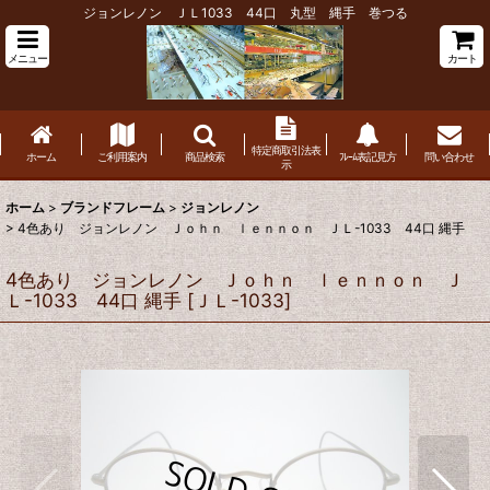
ジョンレノン ＪＬ1033 44口 丸型 縄手 巻つる
メニュー
カート
特定商取引法表
ホーム
ご利用案内
商品検索
ﾌﾚｰﾑ表記見方
問い合わせ
示
ホーム
>
ブランドフレーム
>
ジョンレノン
>
4色あり ジョンレノン Ｊｏｈｎ ｌｅｎｎｏｎ ＪＬ-1033 44口 縄手
4色あり ジョンレノン Ｊｏｈｎ ｌｅｎｎｏｎ Ｊ
Ｌ-1033 44口 縄手
[
ＪＬ-1033
]