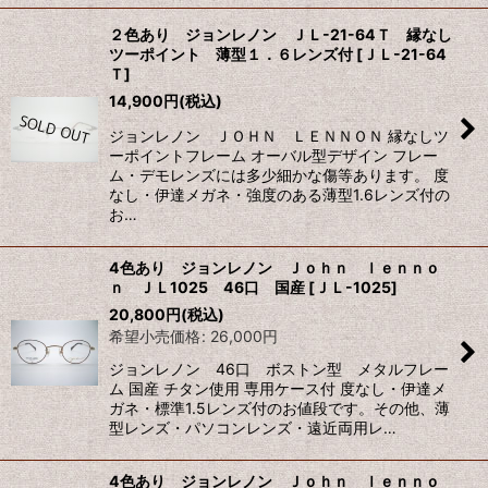
２色あり ジョンレノン ＪＬ-21-64Ｔ 縁なし
ツーポイント 薄型１．６レンズ付
[
ＪＬ-21-64
Ｔ
]
14,900
円
(税込)
ジョンレノン ＪＯＨＮ ＬＥＮＮＯＮ 縁なしツ
ーポイントフレーム オーバル型デザイン フレー
ム・デモレンズには多少細かな傷等あります。 度
なし・伊達メガネ・強度のある薄型1.6レンズ付の
お…
4色あり ジョンレノン Ｊｏｈｎ ｌｅｎｎｏ
ｎ ＪＬ1025 46口 国産
[
ＪＬ-1025
]
20,800
円
(税込)
希望小売価格
:
26,000
円
ジョンレノン 46口 ボストン型 メタルフレー
ム 国産 チタン使用 専用ケース付 度なし・伊達メ
ガネ・標準1.5レンズ付のお値段です。その他、薄
型レンズ・パソコンレンズ・遠近両用レ…
4色あり ジョンレノン Ｊｏｈｎ ｌｅｎｎｏ