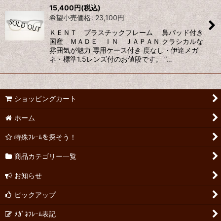
15,400
円
(税込)
希望小売価格
:
23,100
円
ＫＥＮＴ プラスチックフレーム 鼻パッド付き
国産 ＭＡＤＥ ＩＮ ＪＡＰＡＮ クラシカルな
雰囲気が魅力 専用ケース付き 度なし・伊達メガ
ネ・標準1.5レンズ付のお値段です。 ”…
ショッピングカート
ホーム
特殊ﾌﾚｰﾑを探そう！
商品カテゴリー一覧
お知らせ
ピックアップ
ﾒｶﾞﾈﾌﾚｰﾑ表記