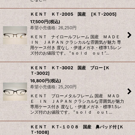
ＫＥＮＴ ＫＴ-2005 国産
[
ＫＴ-2005
]
17,500
円
(税込)
希望小売価格
:
26,250
円
ＫＥＮＴ ナイロールフレーム 国産 ＭＡＤＥ
ＩＮ ＪＡＰＡＮ クラシカルな雰囲気が魅力 専
用ケース付き 度なし・伊達メガネ・標準1.5レン
ズ付のお値段です。 ”ｓｏｌｄ ｏｕｔ”…
ＫＥＮＴ ＫＴ-3002 国産 ブロー
[
Ｋ
Ｔ-3002
]
16,800
円
(税込)
希望小売価格
:
25,200
円
ＫＥＮＴ ブローメタルフレーム 国産 ＭＡＤ
Ｅ ＩＮ ＪＡＰＡＮ クラシカルな雰囲気が魅力
専用ケース付き 度なし・伊達メガネ・標準1.5レ
ンズ付のお値段です。 ”ｓｏｌｄ ｏｕｔ…
ＫＥＮＴ ＫＴ-１００８ 国産 鼻パッド付
[
Ｋ
Ｔ-1008
]