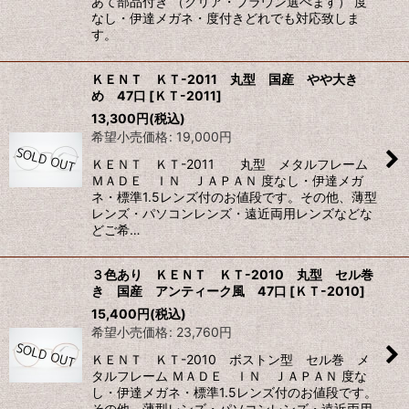
あて部品付き （クリア・ブラウン選べます） 度
なし・伊達メガネ・度付きどれでも対応致しま
す。
ＫＥＮＴ ＫＴ-2011 丸型 国産 やや大き
め 47口
[
ＫＴ-2011
]
13,300
円
(税込)
希望小売価格
:
19,000
円
ＫＥＮＴ ＫＴ-2011 丸型 メタルフレーム
ＭＡＤＥ ＩＮ ＪＡＰＡＮ 度なし・伊達メガ
ネ・標準1.5レンズ付のお値段です。その他、薄型
レンズ・パソコンレンズ・遠近両用レンズなどな
どご希…
３色あり ＫＥＮＴ ＫＴ-2010 丸型 セル巻
き 国産 アンティーク風 47口
[
ＫＴ-2010
]
15,400
円
(税込)
希望小売価格
:
23,760
円
ＫＥＮＴ ＫＴ-2010 ボストン型 セル巻 メ
タルフレーム ＭＡＤＥ ＩＮ ＪＡＰＡＮ 度な
し・伊達メガネ・標準1.5レンズ付のお値段です。
その他、薄型レンズ・パソコンレンズ・遠近両用