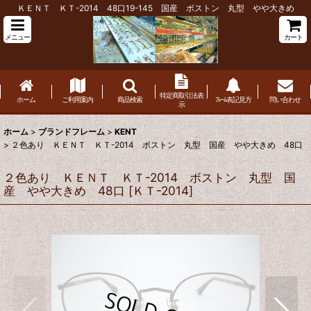
ＫＥＮＴ ＫＴ-2014 48口19-145 国産 ボストン 丸型 やや大きめ
メニュー
カート
特定商取引法表
ホーム
ご利用案内
商品検索
ﾌﾚｰﾑ表記見方
問い合わせ
示
ホーム
>
ブランドフレーム
>
KENT
>
２色あり ＫＥＮＴ ＫＴ-2014 ボストン 丸型 国産 やや大きめ 48口
２色あり ＫＥＮＴ ＫＴ-2014 ボストン 丸型 国
産 やや大きめ 48口
[
ＫＴ-2014
]