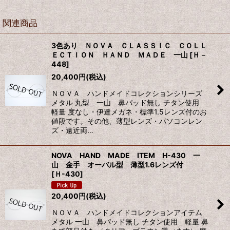
関連商品
3色あり ＮＯＶＡ ＣＬＡＳＳＩＣ ＣＯＬＬ
ＥＣＴＩＯＮ ＨＡＮＤ ＭＡＤＥ 一山
[
Ｈ－
448
]
20,400
円
(税込)
ＮＯＶＡ ハンドメイドコレクションシリーズ
メタル 丸型 一山 鼻パッド無し チタン使用
軽量 度なし・伊達メガネ・標準1.5レンズ付のお
値段です。その他、薄型レンズ・パソコンレン
ズ・遠近両…
NOVA HAND MADE ITEM H-430 一
山 金手 オーバル型 薄型1.6レンズ付
[
Ｈ-430
]
20,400
円
(税込)
ＮＯＶＡ ハンドメイドコレクションアイテム
メタル 一山 鼻パッド無し チタン使用 軽量 鼻