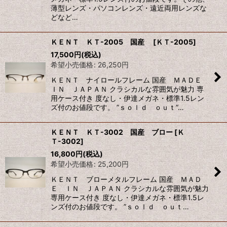
薄型レンズ・パソコンレンズ・遠近両用レンズな
どなど…
ＫＥＮＴ ＫＴ-2005 国産
[
ＫＴ-2005
]
17,500
円
(税込)
希望小売価格
:
26,250
円
ＫＥＮＴ ナイロールフレーム 国産 ＭＡＤＥ
ＩＮ ＪＡＰＡＮ クラシカルな雰囲気が魅力 専
用ケース付き 度なし・伊達メガネ・標準1.5レン
ズ付のお値段です。 ”ｓｏｌｄ ｏｕｔ”…
ＫＥＮＴ ＫＴ-3002 国産 ブロー
[
Ｋ
Ｔ-3002
]
16,800
円
(税込)
希望小売価格
:
25,200
円
ＫＥＮＴ ブローメタルフレーム 国産 ＭＡＤ
Ｅ ＩＮ ＪＡＰＡＮ クラシカルな雰囲気が魅力
専用ケース付き 度なし・伊達メガネ・標準1.5レ
ンズ付のお値段です。 ”ｓｏｌｄ ｏｕｔ…