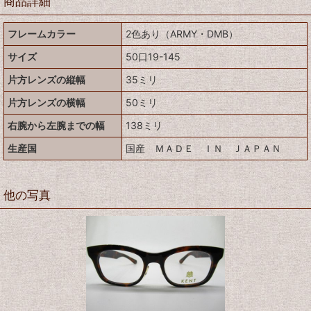
商品詳細
フレームカラー
2色あり（ARMY・DMB）
サイズ
50口19-145
片方レンズの縦幅
35ミリ
片方レンズの横幅
50ミリ
右腕から左腕までの幅
138ミリ
生産国
国産 ＭＡＤＥ ＩＮ ＪＡＰＡＮ
他の写真