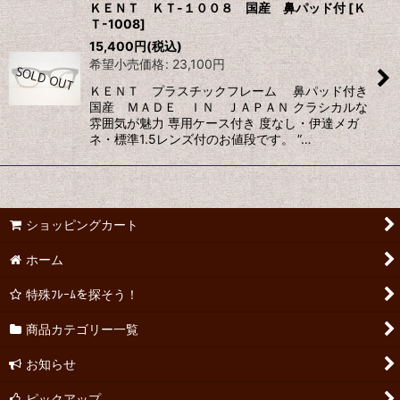
ＫＥＮＴ ＫＴ-１００８ 国産 鼻パッド付
[
Ｋ
Ｔ-1008
]
15,400
円
(税込)
希望小売価格
:
23,100
円
ＫＥＮＴ プラスチックフレーム 鼻パッド付き
国産 ＭＡＤＥ ＩＮ ＪＡＰＡＮ クラシカルな
雰囲気が魅力 専用ケース付き 度なし・伊達メガ
ネ・標準1.5レンズ付のお値段です。 ”…
ショッピングカート
ホーム
特殊ﾌﾚｰﾑを探そう！
商品カテゴリー一覧
お知らせ
ピックアップ