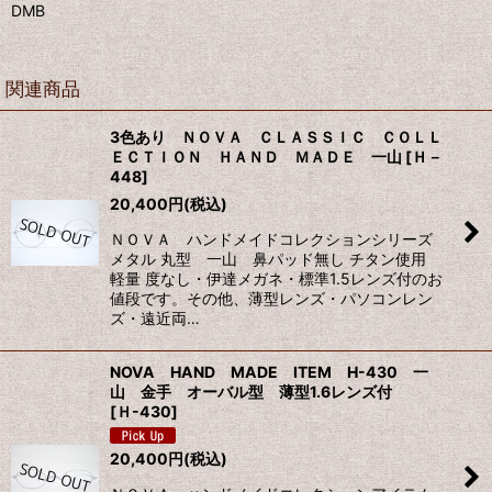
DMB
関連商品
3色あり ＮＯＶＡ ＣＬＡＳＳＩＣ ＣＯＬＬ
ＥＣＴＩＯＮ ＨＡＮＤ ＭＡＤＥ 一山
[
Ｈ－
448
]
20,400
円
(税込)
ＮＯＶＡ ハンドメイドコレクションシリーズ
メタル 丸型 一山 鼻パッド無し チタン使用
軽量 度なし・伊達メガネ・標準1.5レンズ付のお
値段です。その他、薄型レンズ・パソコンレン
ズ・遠近両…
NOVA HAND MADE ITEM H-430 一
山 金手 オーバル型 薄型1.6レンズ付
[
Ｈ-430
]
20,400
円
(税込)