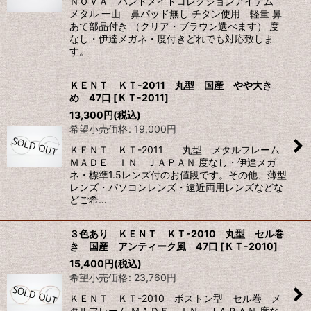
ＮＯＶＡ ハンドメイドコレクションアイテム
メタル 一山 鼻パッド無し チタン使用 軽量 鼻
あて部品付き （クリア・ブラウン選べます） 度
なし・伊達メガネ・度付きどれでも対応致しま
す。
ＫＥＮＴ ＫＴ-2011 丸型 国産 やや大き
め 47口
[
ＫＴ-2011
]
13,300
円
(税込)
希望小売価格
:
19,000
円
ＫＥＮＴ ＫＴ-2011 丸型 メタルフレーム
ＭＡＤＥ ＩＮ ＪＡＰＡＮ 度なし・伊達メガ
ネ・標準1.5レンズ付のお値段です。その他、薄型
レンズ・パソコンレンズ・遠近両用レンズなどな
どご希…
３色あり ＫＥＮＴ ＫＴ-2010 丸型 セル巻
き 国産 アンティーク風 47口
[
ＫＴ-2010
]
15,400
円
(税込)
希望小売価格
:
23,760
円
ＫＥＮＴ ＫＴ-2010 ボストン型 セル巻 メ
タルフレーム ＭＡＤＥ ＩＮ ＪＡＰＡＮ 度な