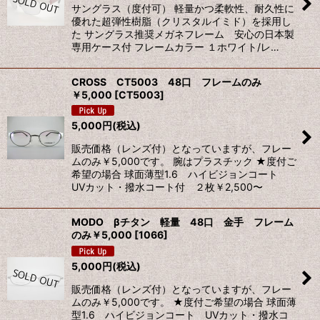
サングラス（度付可） 軽量かつ柔軟性、耐久性に
優れた超弾性樹脂（クリスタルイミド）を採用し
た サングラス推奨メガネフレーム 安心の日本製
専用ケース付 フレームカラー １ホワイト/レ…
CROSS CT5003 48口 フレームのみ
￥5,000
[
CT5003
]
5,000
円
(税込)
販売価格（レンズ付）となっていますが、フレー
ムのみ￥5,000です。 腕はプラスチック ★度付ご
希望の場合 球面薄型1.6 ハイビジョンコート
UVカット・撥水コート付 ２枚￥2,500〜
MODO βチタン 軽量 48口 金手 フレーム
のみ￥5,000
[
1066
]
5,000
円
(税込)
販売価格（レンズ付）となっていますが、フレー
ムのみ￥5,000です。 ★度付ご希望の場合 球面薄
型1.6 ハイビジョンコート UVカット・撥水コ