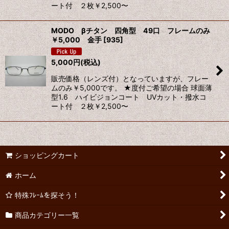
ート付 ２枚￥2,500〜
MODO βチタン 四角型 49口 フレームのみ
￥5,000 金手
[
935
]
5,000
円
(税込)
販売価格（レンズ付）となっていますが、フレー
ムのみ￥5,000です。 ★度付ご希望の場合 球面薄
型1.6 ハイビジョンコート UVカット・撥水コ
ート付 ２枚￥2,500〜
ショッピングカート
ホーム
特殊ﾌﾚｰﾑを探そう！
商品カテゴリー一覧