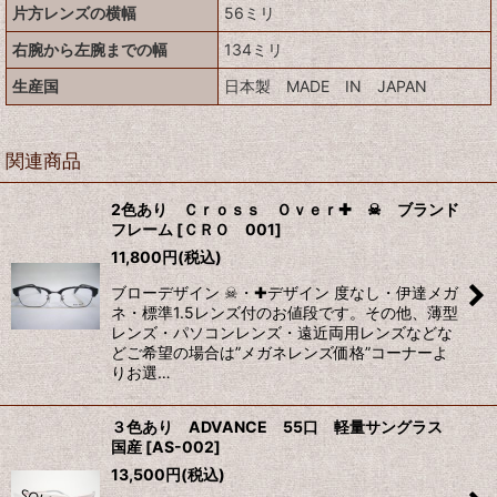
片方レンズの横幅
56ミリ
右腕から左腕までの幅
134ミリ
生産国
日本製 MADE IN JAPAN
関連商品
2色あり Ｃｒｏｓｓ Ｏｖｅｒ✚ ☠ ブランド
フレーム
[
ＣＲＯ 001
]
11,800
円
(税込)
ブローデザイン ☠・✚デザイン 度なし・伊達メガ
ネ・標準1.5レンズ付のお値段です。その他、薄型
レンズ・パソコンレンズ・遠近両用レンズなどな
どご希望の場合は”メガネレンズ価格”コーナーよ
りお選…
３色あり ADVANCE 55口 軽量サングラス
国産
[
AS-002
]
13,500
円
(税込)