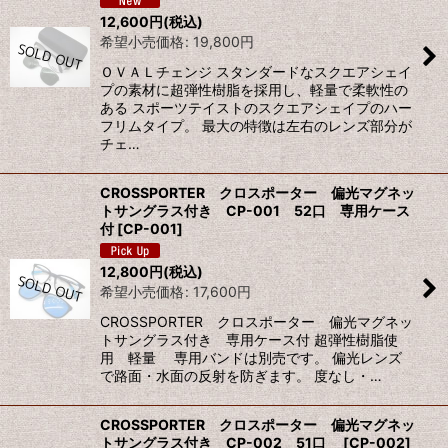
12,600
円
(税込)
希望小売価格
:
19,800
円
ＯＶＡＬチェンジ スタンダードなスクエアシェイ
プの素材に超弾性樹脂を採用し、軽量で柔軟性の
ある スポーツテイストのスクエアシェイプのハー
フリムタイプ。 最大の特徴は左右のレンズ部分が
チェ…
CROSSPORTER クロスポーター 偏光マグネッ
トサングラス付き CP-001 52口 専用ケース
付
[
CP-001
]
12,800
円
(税込)
希望小売価格
:
17,600
円
CROSSPORTER クロスポーター 偏光マグネッ
トサングラス付き 専用ケース付 超弾性樹脂使
用 軽量 専用バンドは別売です。 偏光レンズ
で路面・水面の反射を防ぎます。 度なし・…
CROSSPORTER クロスポーター 偏光マグネッ
トサングラス付き CP-002 51口
[
CP-002
]