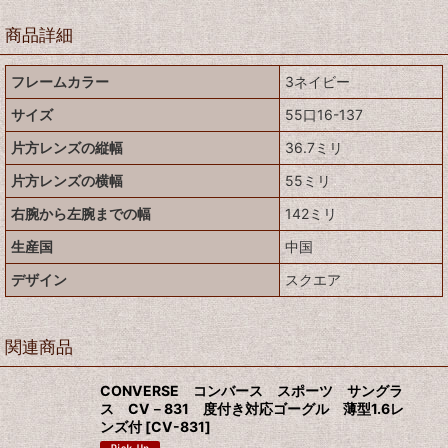
商品詳細
フレームカラー
3ネイビー
サイズ
55口16-137
片方レンズの縦幅
36.7ミリ
片方レンズの横幅
55ミリ
右腕から左腕までの幅
142ミリ
生産国
中国
デザイン
スクエア
関連商品
CONVERSE コンバース スポーツ サングラ
ス CV－831 度付き対応ゴーグル 薄型1.6レ
ンズ付
[
CV-831
]