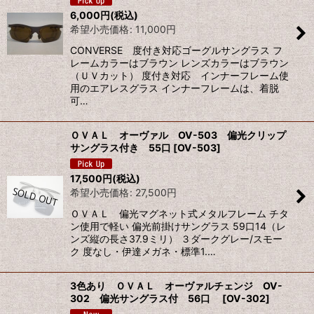
6,000
円
(税込)
希望小売価格
:
11,000
円
CONVERSE 度付き対応ゴーグルサングラス フ
レームカラーはブラウン レンズカラーはブラウン
（ＵＶカット） 度付き対応 インナーフレーム使
用のエアレスグラス インナーフレームは、着脱
可…
ＯＶＡＬ オーヴァル OV-503 偏光クリップ
サングラス付き 55口
[
OV-503
]
17,500
円
(税込)
希望小売価格
:
27,500
円
ＯＶＡＬ 偏光マグネット式メタルフレーム チタ
ン使用で軽い 偏光前掛けサングラス 59口14（レ
ンズ縦の長さ37.9ミリ） ３ダークグレー/スモー
ク 度なし・伊達メガネ・標準1.…
3色あり ＯＶＡＬ オーヴァルチェンジ OV-
302 偏光サングラス付 56口
[
OV-302
]