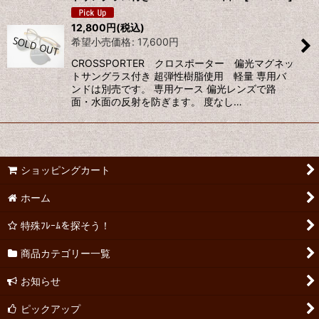
12,800
円
(税込)
希望小売価格
:
17,600
円
CROSSPORTER クロスポーター 偏光マグネッ
トサングラス付き 超弾性樹脂使用 軽量 専用バ
ンドは別売です。 専用ケース 偏光レンズで路
面・水面の反射を防ぎます。 度なし…
ショッピングカート
ホーム
特殊ﾌﾚｰﾑを探そう！
商品カテゴリー一覧
お知らせ
ピックアップ