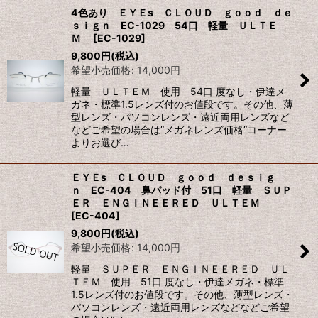
4色あり ＥＹＥs ＣＬＯＵＤ ｇｏｏｄ ｄｅ
ｓｉｇｎ EC-1029 54口 軽量 ＵＬＴＥ
Ｍ
[
EC-1029
]
9,800
円
(税込)
希望小売価格
:
14,000
円
軽量 ＵＬＴＥＭ 使用 54口 度なし・伊達メ
ガネ・標準1.5レンズ付のお値段です。その他、薄
型レンズ・パソコンレンズ・遠近両用レンズなど
などご希望の場合は”メガネレンズ価格”コーナー
よりお選び…
ＥＹＥs ＣＬＯＵＤ ｇｏｏｄ ｄｅｓｉｇ
ｎ EC-404 鼻パッド付 51口 軽量 ＳＵＰ
ＥＲ ＥＮＧＩＮＥＥＲＥＤ ＵＬＴＥＭ
[
EC-404
]
9,800
円
(税込)
希望小売価格
:
14,000
円
軽量 ＳＵＰＥＲ ＥＮＧＩＮＥＥＲＥＤ ＵＬ
ＴＥＭ 使用 51口 度なし・伊達メガネ・標準
1.5レンズ付のお値段です。その他、薄型レンズ・
パソコンレンズ・遠近両用レンズなどなどご希望