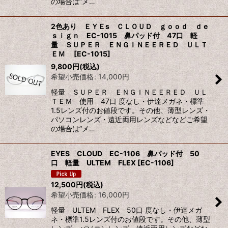
の場合は”メ…
2色あり ＥＹＥs ＣＬＯＵＤ ｇｏｏｄ ｄｅ
ｓｉｇｎ EC-1015 鼻パッド付 47口 軽
量 ＳＵＰＥＲ ＥＮＧＩＮＥＥＲＥＤ ＵＬＴ
ＥＭ
[
EC-1015
]
9,800
円
(税込)
希望小売価格
:
14,000
円
軽量 ＳＵＰＥＲ ＥＮＧＩＮＥＥＲＥＤ ＵＬ
ＴＥＭ 使用 47口 度なし・伊達メガネ・標準
1.5レンズ付のお値段です。その他、薄型レンズ・
パソコンレンズ・遠近両用レンズなどなどご希望
の場合は”メ…
EYES CLOUD EC-1106 鼻パッド付 50
口 軽量 ULTEM FLEX
[
EC-1106
]
12,500
円
(税込)
希望小売価格
:
16,000
円
軽量 ULTEM FLEX 50口 度なし・伊達メガ
ネ・標準1.5レンズ付のお値段です。その他、薄型