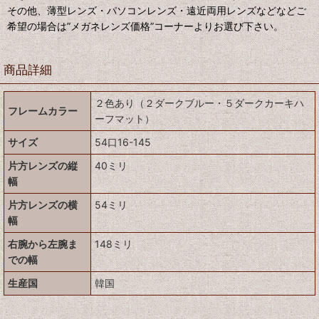
その他、薄型レンズ・パソコンレンズ・遠近両用レンズなどなどご
希望の場合は”メガネレンズ価格”コーナーよりお選び下さい。
商品詳細
２色あり（２ダークブルー・５ダークカーキハ
フレームカラー
ーフマット）
サイズ
54口16-145
片方レンズの縦
40ミリ
幅
片方レンズの横
54ミリ
幅
右腕から左腕ま
148ミリ
での幅
生産国
韓国