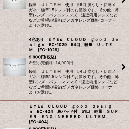
軽量 ＵＬＴＥＭ 使用 56口 度なし・伊達メ
ガネ・標準1.5レンズ付のお値段です。その他、薄
型レンズ・パソコンレンズ・遠近両用レンズなど
などご希望の場合は”メガネレンズ価格”コーナー
よりお選び…
4色あり ＥＹＥs ＣＬＯＵＤ ｇｏｏｄ ｄｅ
ｓｉｇｎ EC-1029 54口 軽量 ＵＬＴＥ
Ｍ
[
EC-1029
]
9,800
円
(税込)
希望小売価格
:
14,000
円
軽量 ＵＬＴＥＭ 使用 54口 度なし・伊達メ
ガネ・標準1.5レンズ付のお値段です。その他、薄
型レンズ・パソコンレンズ・遠近両用レンズなど
などご希望の場合は”メガネレンズ価格”コーナー
よりお選び…
ＥＹＥs ＣＬＯＵＤ ｇｏｏｄ ｄｅｓｉｇ
ｎ EC-404 鼻パッド付 51口 軽量 ＳＵＰ
ＥＲ ＥＮＧＩＮＥＥＲＥＤ ＵＬＴＥＭ
[
EC-404
]
9,800
円
(税込)