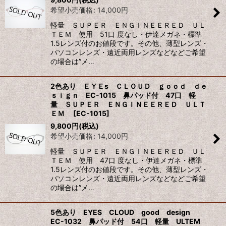
希望小売価格
:
14,000
円
軽量 ＳＵＰＥＲ ＥＮＧＩＮＥＥＲＥＤ ＵＬ
ＴＥＭ 使用 51口 度なし・伊達メガネ・標準
1.5レンズ付のお値段です。その他、薄型レンズ・
パソコンレンズ・遠近両用レンズなどなどご希望
の場合は”メ…
2色あり ＥＹＥs ＣＬＯＵＤ ｇｏｏｄ ｄｅ
ｓｉｇｎ EC-1015 鼻パッド付 47口 軽
量 ＳＵＰＥＲ ＥＮＧＩＮＥＥＲＥＤ ＵＬＴ
ＥＭ
[
EC-1015
]
9,800
円
(税込)
希望小売価格
:
14,000
円
軽量 ＳＵＰＥＲ ＥＮＧＩＮＥＥＲＥＤ ＵＬ
ＴＥＭ 使用 47口 度なし・伊達メガネ・標準
1.5レンズ付のお値段です。その他、薄型レンズ・
パソコンレンズ・遠近両用レンズなどなどご希望
の場合は”メ…
5色あり EYES CLOUD good design
EC-1032 鼻パッド付 54口 軽量 ULTEM