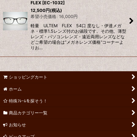
FLEX
[
EC-1032
]
12,500
円
(税込)
希望小売価格
:
16,000
円
軽量 ULTEM FLEX 54口 度なし・伊達メガ
ネ・標準1.5レンズ付のお値段です。その他、薄型
レンズ・パソコンレンズ・遠近両用レンズなどな
どご希望の場合は”メガネレンズ価格”コーナーよ
りお…
ショッピングカート
ホーム
特殊ﾌﾚｰﾑを探そう！
商品カテゴリー一覧
お知らせ
ピックアップ