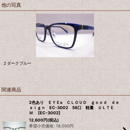
他の写真
２ダークブルー
関連商品
2色あり ＥＹＥs ＣＬＯＵＤ ｇｏｏｄ ｄｅ
ｓｉｇｎ EC-3002 56口 軽量 ＵＬＴＥ
Ｍ
[
EC-3002
]
12,600
円
(税込)
希望小売価格
:
18,000
円