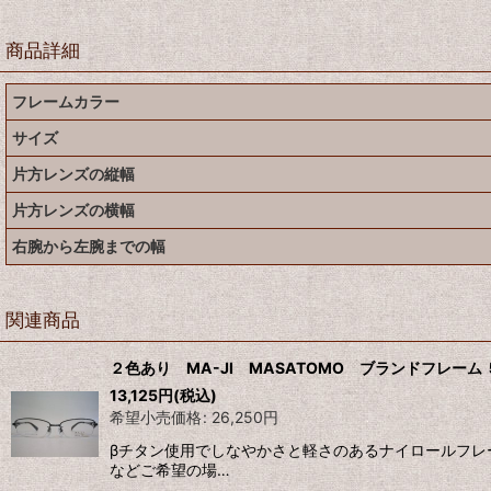
商品詳細
フレームカラー
サイズ
片方レンズの縦幅
片方レンズの横幅
右腕から左腕までの幅
関連商品
２色あり MA-JI MASATOMO ブランドフレーム
13,125
円
(税込)
希望小売価格
:
26,250
円
βチタン使用でしなやかさと軽さのあるナイロールフレ
などご希望の場…