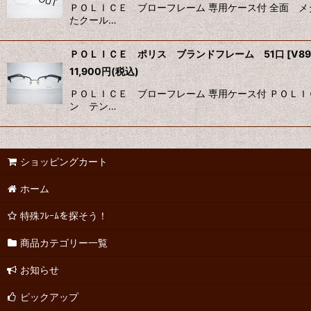
ＰＯＬＩＣＥ ブローフレーム 専用ケース付 全面 
たクール…
ＰＯＬＩＣＥ ポリス ブランドフレーム 51口
[
V89
11,900
円
(税込)
ＰＯＬＩＣＥ ブローフレーム 専用ケース付 ＰＯＬ
ン テン…
ショッピングカート
ホーム
特殊ﾌﾚｰﾑを探そう！
商品カテゴリー一覧
お知らせ
ピックアップ