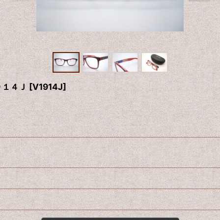
９１４Ｊ
[
V1914J
]