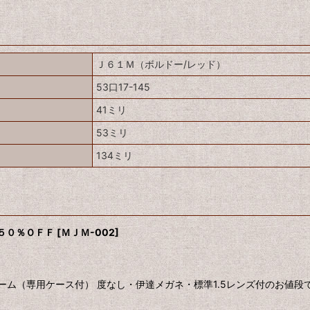
Ｊ６１Ｍ（ボルドー/レッド）
53口17-145
41ミリ
53ミリ
134ミリ
 ５０％ＯＦＦ
[
ＭＪＭ-002
]
ーム（専用ケース付） 度なし・伊達メガネ・標準1.5レンズ付のお値