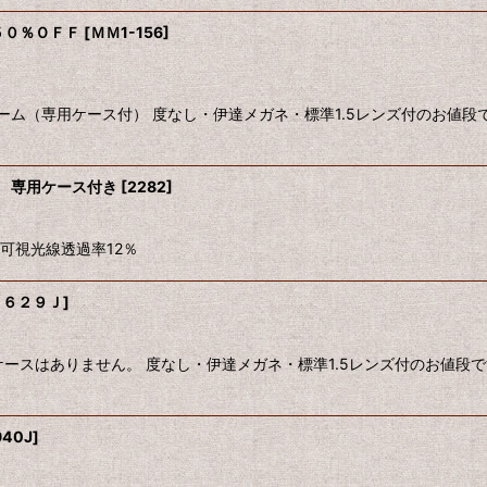
 ５０％ＯＦＦ
[
ＭＭ1-156
]
ーム（専用ケース付） 度なし・伊達メガネ・標準1.5レンズ付のお値
ス 専用ケース付き
[
2282
]
可視光線透過率12％
８６２９Ｊ
]
ケースはありません。 度なし・伊達メガネ・標準1.5レンズ付のお値
940J
]