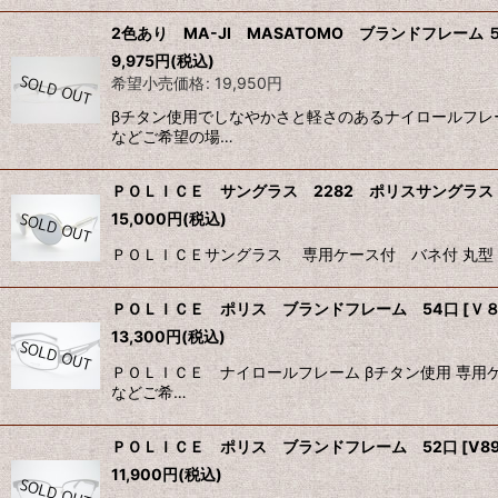
2色あり MA-JI MASATOMO ブランドフレーム
9,975
円
(税込)
希望小売価格
:
19,950
円
βチタン使用でしなやかさと軽さのあるナイロールフレ
などご希望の場…
ＰＯＬＩＣＥ サングラス 2282 ポリスサングラ
15,000
円
(税込)
ＰＯＬＩＣＥサングラス 専用ケース付 バネ付 丸型 
ＰＯＬＩＣＥ ポリス ブランドフレーム 54口
[
Ｖ
13,300
円
(税込)
ＰＯＬＩＣＥ ナイロールフレーム βチタン使用 専用
などご希…
ＰＯＬＩＣＥ ポリス ブランドフレーム 52口
[
V8
11,900
円
(税込)