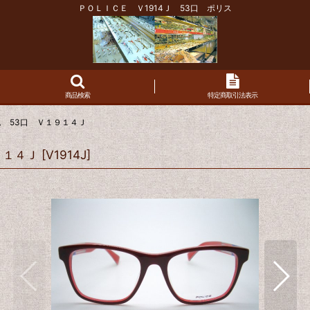
ＰＯＬＩＣＥ Ｖ1914Ｊ 53口 ポリス
商品検索
特定商取引法表示
 53口 Ｖ１９１４Ｊ
９１４Ｊ
[
V1914J
]