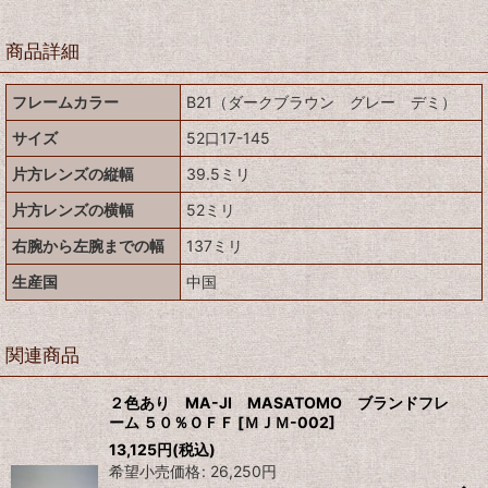
商品詳細
フレームカラー
B21（ダークブラウン グレー デミ）
サイズ
52口17-145
片方レンズの縦幅
39.5ミリ
片方レンズの横幅
52ミリ
右腕から左腕までの幅
137ミリ
生産国
中国
関連商品
２色あり MA-JI MASATOMO ブランドフレ
ーム ５０％ＯＦＦ
[
ＭＪＭ-002
]
13,125
円
(税込)
希望小売価格
:
26,250
円