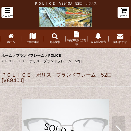
ＰＯＬＩＣＥ V8940J 52口 ポリス
メニュー
カート
特定商取引法表
ホーム
ご利用案内
商品検索
ﾌﾚｰﾑ表記見方
問い合わせ
示
ホーム
>
ブランドフレーム
>
POLICE
>
ＰＯＬＩＣＥ ポリス ブランドフレーム 52口
ＰＯＬＩＣＥ ポリス ブランドフレーム 52口
[
V8940J
]