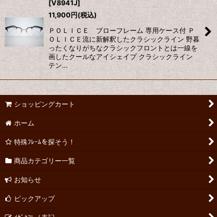
[
V8941J
]
11,900
円
(税込)
ＰＯＬＩＣＥ ブローフレーム 専用ケース付 Ｐ
ＯＬＩＣＥ流に新解釈したクラシックライン 野暮
ったくなりがちなクラシックフロントとは一線を
画したクールなアイシェイプ クラシックライン
テン…
ショッピングカート
ホーム
特殊ﾌﾚｰﾑを探そう！
商品カテゴリー一覧
お知らせ
ピックアップ