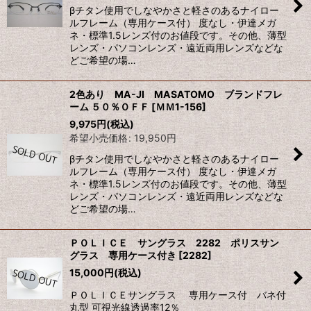
βチタン使用でしなやかさと軽さのあるナイロー
ルフレーム（専用ケース付） 度なし・伊達メガ
ネ・標準1.5レンズ付のお値段です。その他、薄型
レンズ・パソコンレンズ・遠近両用レンズなどな
どご希望の場…
2色あり MA-JI MASATOMO ブランドフレ
ーム ５０％ＯＦＦ
[
ＭＭ1-156
]
9,975
円
(税込)
希望小売価格
:
19,950
円
βチタン使用でしなやかさと軽さのあるナイロー
ルフレーム（専用ケース付） 度なし・伊達メガ
ネ・標準1.5レンズ付のお値段です。その他、薄型
レンズ・パソコンレンズ・遠近両用レンズなどな
どご希望の場…
ＰＯＬＩＣＥ サングラス 2282 ポリスサン
グラス 専用ケース付き
[
2282
]
15,000
円
(税込)
ＰＯＬＩＣＥサングラス 専用ケース付 バネ付
丸型 可視光線透過率12％