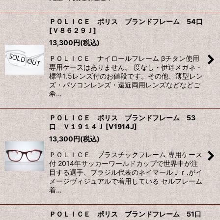
ＰＯＬＩＣＥ ポリス ブランドフレーム 54口
[
Ｖ８６２９Ｊ
]
13,300
円
(税込)
ＰＯＬＩＣＥ ナイロールフレーム βチタン使用
専用ケースはありません。 度なし・伊達メガネ・
標準1.5レンズ付のお値段です。その他、薄型レン
ズ・パソコンレンズ・遠近両用レンズなどなどご
希…
ＰＯＬＩＣＥ ポリス ブランドフレーム 53
口 Ｖ１９１４Ｊ
[
V1914J
]
13,300
円
(税込)
ＰＯＬＩＣＥ プラスチックフレーム 専用ケース
付 2014年サッカーワールドカップで世界中が注
目する選手、ブラジル代表のネイマールＪｒ.がイ
メージヴィジュアルで着用している セルフレーム
着…
ＰＯＬＩＣＥ ポリス ブランドフレーム 51口