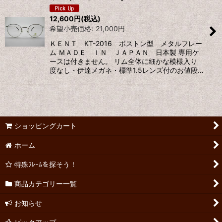
12,600
円
(税込)
希望小売価格
:
21,000
円
ＫＥＮＴ KT-2016 ボストン型 メタルフレー
ム ＭＡＤＥ ＩＮ ＪＡＰＡＮ 日本製 専用ケ
ースは付きません。 リム全体に細かな模様入り
度なし・伊達メガネ・標準1.5レンズ付のお値段…
ショッピングカート
ホーム
特殊ﾌﾚｰﾑを探そう！
商品カテゴリー一覧
お知らせ