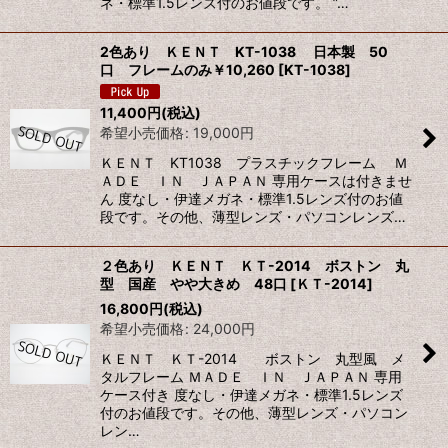
ネ・標準1.5レンズ付のお値段です。 ”…
2色あり ＫＥＮＴ KT-1038 日本製 50
口 フレームのみ￥10,260
[
KT-1038
]
11,400
円
(税込)
希望小売価格
:
19,000
円
ＫＥＮＴ KT1038 プラスチックフレーム Ｍ
ＡＤＥ ＩＮ ＪＡＰＡＮ 専用ケースは付きませ
ん 度なし・伊達メガネ・標準1.5レンズ付のお値
段です。その他、薄型レンズ・パソコンレンズ…
２色あり ＫＥＮＴ ＫＴ-2014 ボストン 丸
型 国産 やや大きめ 48口
[
ＫＴ-2014
]
16,800
円
(税込)
希望小売価格
:
24,000
円
ＫＥＮＴ ＫＴ-2014 ボストン 丸型風 メ
タルフレーム ＭＡＤＥ ＩＮ ＪＡＰＡＮ 専用
ケース付き 度なし・伊達メガネ・標準1.5レンズ
付のお値段です。その他、薄型レンズ・パソコン
レン…