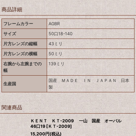
商品詳細
フレームカラー
AGBR
サイズ
50口18-140
片方レンズの縦幅
43ミリ
片方レンズの横幅
50ミリ
右腕から左腕までの
139ミリ
幅
国産 ＭＡＤＥ ＩＮ ＪＡＰＡＮ 日本
生産国
製
関連商品
ＫＥＮＴ ＫＴ-2009 一山 国産 オーバル
46口19
[
ＫＴ-2009
]
15,200
円
(税込)