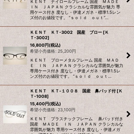
ＫＥＮＴ ナイロールフレーム 国産 ＭＡＤＥ
ＩＮ ＪＡＰＡＮ クラシカルな雰囲気が魅力 専
用ケース付き 度なし・伊達メガネ・標準1.5レン
ズ付のお値段です。 ”ｓｏｌｄ ｏｕｔ”…
ＫＥＮＴ ＫＴ-3002 国産 ブロー
[
Ｋ
Ｔ-3002
]
16,800
円
(税込)
希望小売価格
:
25,200
円
ＫＥＮＴ ブローメタルフレーム 国産 ＭＡＤ
Ｅ ＩＮ ＪＡＰＡＮ クラシカルな雰囲気が魅力
専用ケース付き 度なし・伊達メガネ・標準1.5レ
ンズ付のお値段です。 ”ｓｏｌｄ ｏｕｔ…
ＫＥＮＴ ＫＴ-１００８ 国産 鼻パッド付
[
Ｋ
Ｔ-1008
]
15,400
円
(税込)
希望小売価格
:
23,100
円
ＫＥＮＴ プラスチックフレーム 鼻パッド付き
国産 ＭＡＤＥ ＩＮ ＪＡＰＡＮ クラシカルな
雰囲気が魅力 専用ケース付き 度なし・伊達メガ