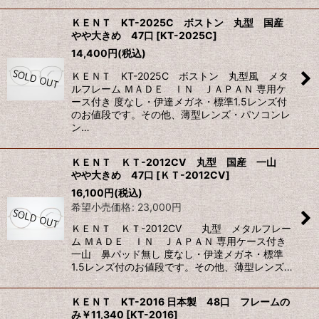
ＫＥＮＴ KT-2025C ボストン 丸型 国産
やや大きめ 47口
[
KT-2025C
]
14,400
円
(税込)
ＫＥＮＴ KT-2025C ボストン 丸型風 メタ
ルフレーム ＭＡＤＥ ＩＮ ＪＡＰＡＮ 専用ケ
ース付き 度なし・伊達メガネ・標準1.5レンズ付
のお値段です。その他、薄型レンズ・パソコンレ
ン…
ＫＥＮＴ ＫＴ-2012CV 丸型 国産 一山
やや大きめ 47口
[
ＫＴ-2012CV
]
16,100
円
(税込)
希望小売価格
:
23,000
円
ＫＥＮＴ ＫＴ-2012CV 丸型 メタルフレー
ム ＭＡＤＥ ＩＮ ＪＡＰＡＮ 専用ケース付き
一山 鼻パッド無し 度なし・伊達メガネ・標準
1.5レンズ付のお値段です。その他、薄型レンズ…
ＫＥＮＴ KT-2016 日本製 48口 フレームの
み￥11,340
[
KT-2016
]