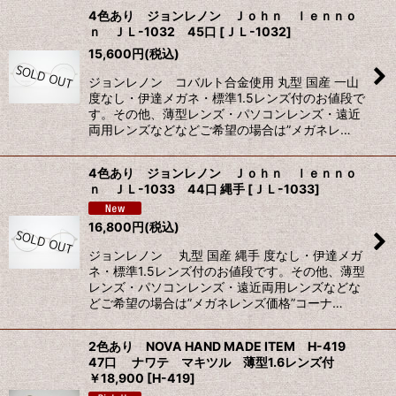
4色あり ジョンレノン Ｊｏｈｎ ｌｅｎｎｏ
ｎ ＪＬ-1032 45口
[
ＪＬ-1032
]
15,600
円
(税込)
ジョンレノン コバルト合金使用 丸型 国産 一山
度なし・伊達メガネ・標準1.5レンズ付のお値段で
す。その他、薄型レンズ・パソコンレンズ・遠近
両用レンズなどなどご希望の場合は”メガネレ…
4色あり ジョンレノン Ｊｏｈｎ ｌｅｎｎｏ
ｎ ＪＬ-1033 44口 縄手
[
ＪＬ-1033
]
16,800
円
(税込)
ジョンレノン 丸型 国産 縄手 度なし・伊達メガ
ネ・標準1.5レンズ付のお値段です。その他、薄型
レンズ・パソコンレンズ・遠近両用レンズなどな
どご希望の場合は”メガネレンズ価格”コーナ…
2色あり NOVA HAND MADE ITEM H-419
47口 ナワテ マキツル 薄型1.6レンズ付
￥18,900
[
H-419
]