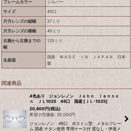
フレームカラー
シルバー
サイズ
40口
片方レンズの縦幅
27ミリ
片方レンズの横幅
40ミリ
右腕から左腕までの
125ミリ
幅
国産 ＭＡＤＥ ＩＮ ＪＡＰＡＮ 日本
生産国
製
関連商品
4色あり ジョンレノン Ｊｏｈｎ ｌｅｎｎｏ
ｎ ＪＬ1025 46口 国産
[
ＪＬ-1025
]
20,800
円
(税込)
希望小売価格
:
26,000
円
ジョンレノン 46口 ボストン型 メタルフレー
ム 国産 チタン使用 専用ケース付 度なし・伊達メ