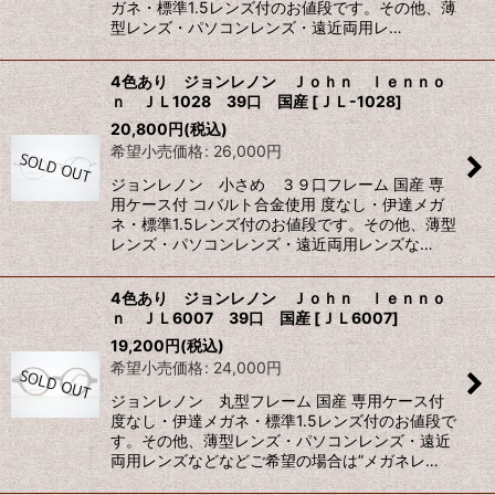
ガネ・標準1.5レンズ付のお値段です。その他、薄
型レンズ・パソコンレンズ・遠近両用レ…
4色あり ジョンレノン Ｊｏｈｎ ｌｅｎｎｏ
ｎ ＪＬ1028 39口 国産
[
ＪＬ-1028
]
20,800
円
(税込)
希望小売価格
:
26,000
円
ジョンレノン 小さめ ３９口フレーム 国産 専
用ケース付 コバルト合金使用 度なし・伊達メガ
ネ・標準1.5レンズ付のお値段です。その他、薄型
レンズ・パソコンレンズ・遠近両用レンズな…
4色あり ジョンレノン Ｊｏｈｎ ｌｅｎｎｏ
ｎ ＪＬ6007 39口 国産
[
ＪＬ6007
]
19,200
円
(税込)
希望小売価格
:
24,000
円
ジョンレノン 丸型フレーム 国産 専用ケース付
度なし・伊達メガネ・標準1.5レンズ付のお値段で
す。その他、薄型レンズ・パソコンレンズ・遠近
両用レンズなどなどご希望の場合は”メガネレ…