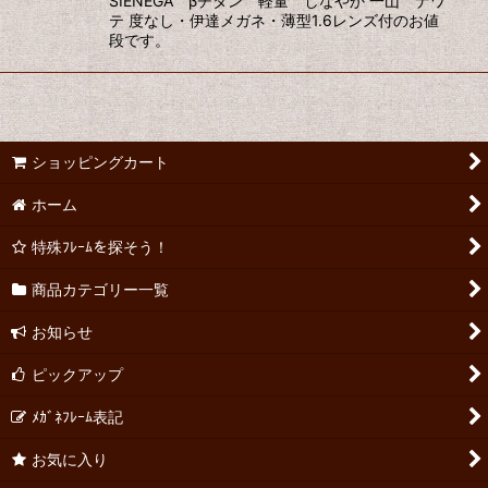
SIENEGA βチタン 軽量 しなやか 一山 ナワ
テ 度なし・伊達メガネ・薄型1.6レンズ付のお値
段です。
ショッピングカート
ホーム
特殊ﾌﾚｰﾑを探そう！
商品カテゴリー一覧
お知らせ
ピックアップ
ﾒｶﾞﾈﾌﾚｰﾑ表記
お気に入り