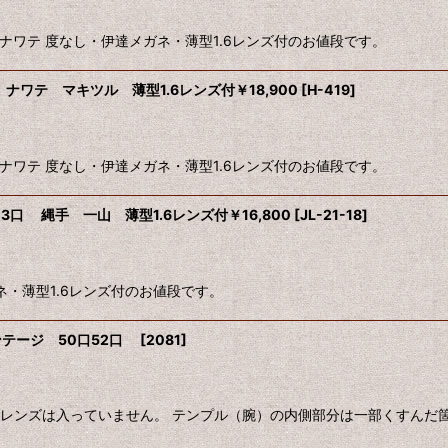
型 国産 ナワテ 度なし・伊達メガネ・薄型1.6レンズ付のお値段です。
7口 ナワテ マキツル 薄型1.6レンズ付￥18,900
[
H-419
]
型 国産 ナワテ 度なし・伊達メガネ・薄型1.6レンズ付のお値段です。
 43口 縄手 一山 薄型1.6レンズ付￥16,800
[
JL-21-18
]
ネ・薄型1.6レンズ付のお値段です。
ンテージ 50口52口
[
2081
]
デモレンズは入っていません。 テンプル（腕）の内側部分は一部くすんだ