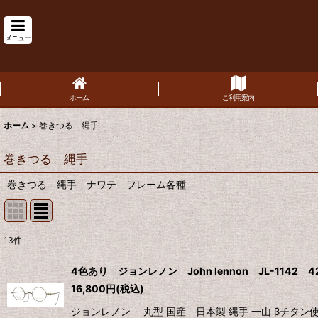
メニュー
ホーム
ご利用案内
ホーム
>
巻きつる 縄手
巻きつる 縄手
巻きつる 縄手 ナワテ フレーム各種
13
件
表示数
:
4色あり ジョンレノン John lennon JL-1142
16,800
円
(税込)
並び順
:
ジョンレノン 丸型 国産 日本製 縄手 一山 βチタ