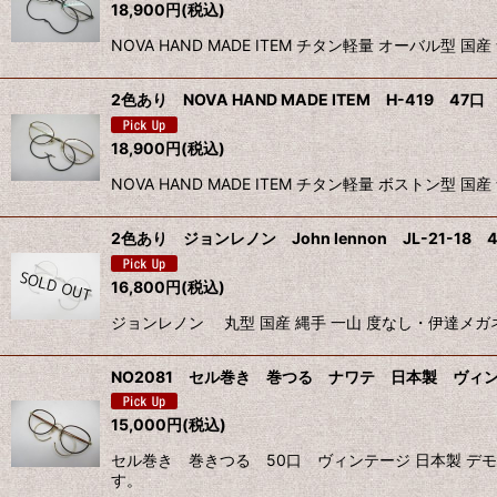
18,900
円
(税込)
NOVA HAND MADE ITEM チタン軽量 オーバル
2色あり NOVA HAND MADE ITEM H-419 4
18,900
円
(税込)
NOVA HAND MADE ITEM チタン軽量 ボストン
2色あり ジョンレノン John lennon JL-21-18
16,800
円
(税込)
ジョンレノン 丸型 国産 縄手 一山 度なし・伊達メガ
NO2081 セル巻き 巻つる ナワテ 日本製 ヴィ
15,000
円
(税込)
セル巻き 巻きつる 50口 ヴィンテージ 日本製 
す。