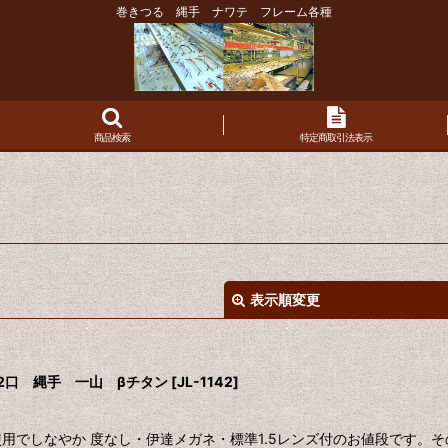
巻きつる 縄手 ナワテ フレーム各種
商品検索
特定商取引法表示
表示順変更
 42口 縄手 一山 βチタン
[
JL-1142
]
ン使用でしなやか 度なし・伊達メガネ・標準1.5レンズ付のお値段です