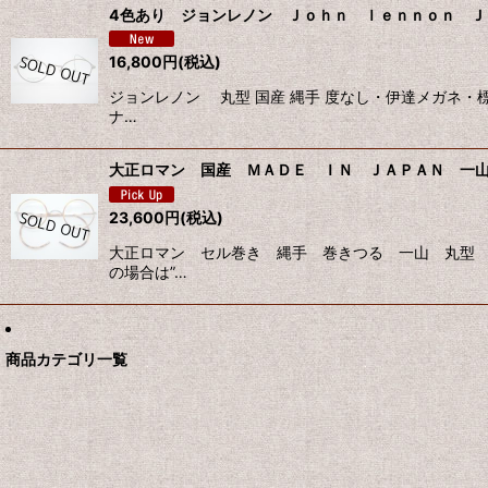
4色あり ジョンレノン Ｊｏｈｎ ｌｅｎｎｏｎ ＪＬ-
16,800
円
(税込)
ジョンレノン 丸型 国産 縄手 度なし・伊達メガネ・
ナ…
大正ロマン 国産 ＭＡＤＥ ＩＮ ＪＡＰＡＮ 一
23,600
円
(税込)
大正ロマン セル巻き 縄手 巻きつる 一山 丸型 
の場合は”…
商品カテゴリ一覧